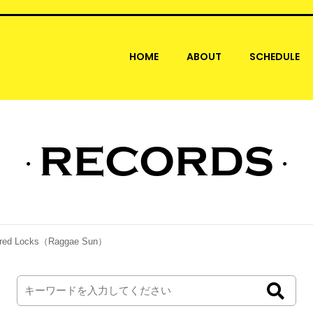
HOME
ABOUT
SCHEDULE
RECORDS
red Locks（Raggae Sun）