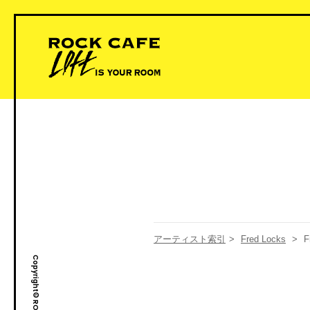
アーティスト索引
>
Fred Locks
>
F