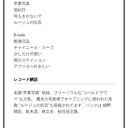
卒業写真
花紀行
何もきかないで
ルージュの伝言
B-side
航海日誌
チャイニーズ・スープ
少しだけ片想い
雨のステイション
アフリカヘ行きたい
レコード解説
名曲"卒業写真" 収録。フリーソウルな"コバルトアワ
ー"も人気。 魔女の宅急便でオープニングに使われた名
曲 "ルージュの伝言"も収録されてます。バックは 細野
晴臣、鈴木茂、林立夫、松任谷正隆。