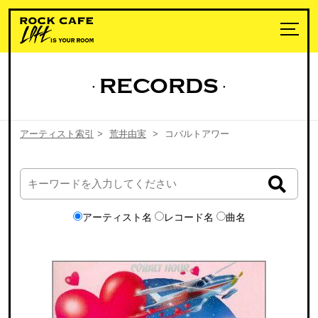
RECORDS
アーティスト索引
>
荒井由実
>
コバルトアワー
アーティスト名
レコード名
曲名