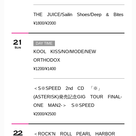
THE JUICE/Sailin Shoes/Deep & Bites
¥1800/¥2000
21
DAY TIME
Sun
KOOL KISS/NO/MODE/NEW
ORTHODOX
¥1200/¥1400
＜S※SPEED 2nd CD 「※」
(ASTERISK)発売記念GIG TOUR FINAL-
ONE MAN2-＞ S※SPEED
¥2000/¥2500
22
＜ROCK'N ROLL PEARL HARBOR