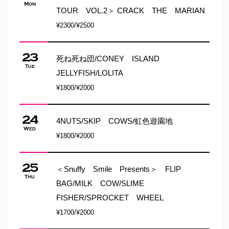
Mon
TOUR VOL.2＞ CRACK THE MARIAN
¥2300/¥2500
23
死ね死ね団/CONEY ISLAND
Tue
JELLYFISH/LOLITA
¥1800/¥2000
24
4NUTS/SKIP COWS/虹色遊園地
Wed
¥1800/¥2000
25
＜Snuffy Smile Presents＞ FLIP
Thu
BAG/MILK COW/SLIME
FISHER/SPROCKET WHEEL
¥1700/¥2000