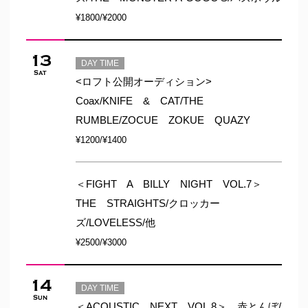
¥1800/¥2000
13
DAY TIME
Sat
<ロフト公開オーディション>
Coax/KNIFE & CAT/THE
RUMBLE/ZOCUE ZOKUE QUAZY
¥1200/¥1400
＜FIGHT A BILLY NIGHT VOL.7＞
THE STRAIGHTS/クロッカー
ズ/LOVELESS/他
¥2500/¥3000
14
DAY TIME
Sun
＜ACOUSTIC NEXT VOL.8＞ 赤とんぼ/