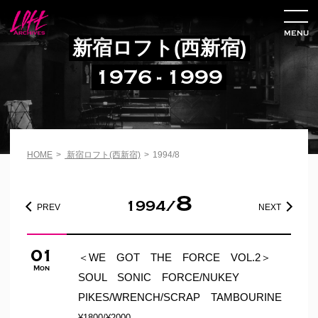
MENU
新宿ロフト(西新宿)
1976 - 1999
HOME
>
新宿ロフト(西新宿)
>
1994/8
8
1994/
PREV
NEXT
01
＜WE GOT THE FORCE VOL.2＞
Mon
SOUL SONIC FORCE/NUKEY
PIKES/WRENCH/SCRAP TAMBOURINE
¥1800/¥2000