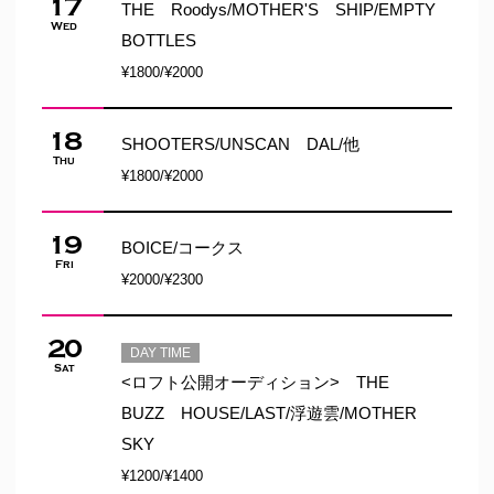
17
THE Roodys/MOTHER'S SHIP/EMPTY
Wed
BOTTLES
¥1800/¥2000
18
SHOOTERS/UNSCAN DAL/他
Thu
¥1800/¥2000
19
BOICE/コークス
Fri
¥2000/¥2300
20
DAY TIME
Sat
<ロフト公開オーディション> THE
BUZZ HOUSE/LAST/浮遊雲/MOTHER
SKY
¥1200/¥1400