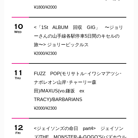
¥1800/¥2000
10
<「1St ALBUM 回収 GIG」 〜ジョリ
Wed
ーさんの山手線各駅停車5日間のキセルの
旅〜> ジョリーピックルス
¥2000/¥2300
11
FUZZ POP(モリサトル･イワシマアツシ･
Thu
ナポレオン山岸･チャーリー森
田)/MAXUS(vo.鎌坂 ex
TRACY)/BARBARIANS
¥2000/¥2300
12
<ジェイソンズの命日 part4> ジェイソン
Fri
ズ/THE MONSTER-A-GOGO'S/バズホウル