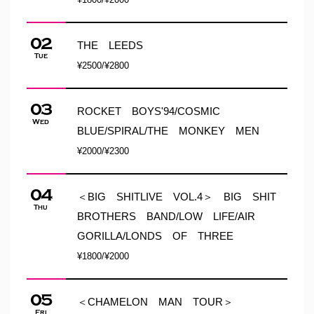
02
THE LEEDS
Tue
¥2500/¥2800
03
ROCKET BOYS'94/COSMIC
Wed
BLUE/SPIRAL/THE MONKEY MEN
¥2000/¥2300
04
＜BIG SHITLIVE VOL.4＞ BIG SHIT
Thu
BROTHERS BAND/LOW LIFE/AIR
GORILLA/LONDS OF THREE
¥1800/¥2000
05
＜CHAMELON MAN TOUR＞
Fri