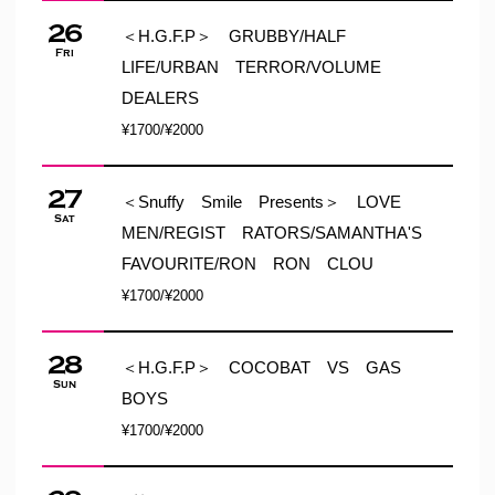
26
＜H.G.F.P＞ GRUBBY/HALF
Fri
LIFE/URBAN TERROR/VOLUME
DEALERS
¥1700/¥2000
27
＜Snuffy Smile Presents＞ LOVE
Sat
MEN/REGIST RATORS/SAMANTHA'S
FAVOURITE/RON RON CLOU
¥1700/¥2000
28
＜H.G.F.P＞ COCOBAT VS GAS
Sun
BOYS
¥1700/¥2000