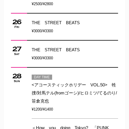
¥2500/¥2800
26
THE STREET BEATS
Fri
¥3000/¥3300
27
THE STREET BEATS
Sat
¥3000/¥3300
28
DAY TIME
Sun
<アコースティックホリデー VOL.50> 牲
捜/対馬テル(fromゴーシ)/ヒロミツ/てるのり/
笹倉克也
¥1200/¥1400
＜How you doing Tokyo? 「PUNK