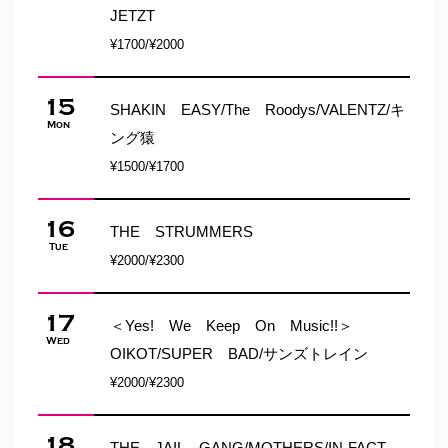
JETZT
¥1700/¥2000
15
SHAKIN EASY/The Roodys/VALENTZ/キ
Mon
ング猿
¥1500/¥1700
16
THE STRUMMERS
Tue
¥2000/¥2300
17
＜Yes! We Keep On Music!!＞
Wed
OIKOT/SUPER BAD/サンズトレイン
¥2000/¥2300
18
THE JAIL GANG/MOTHERS/IN-FACT