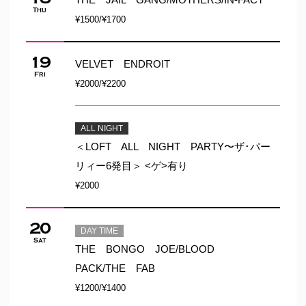
Thu
¥1500/¥1700
19
VELVET ENDROIT
Fri
¥2000/¥2200
ALL NIGHT
＜LOFT ALL NIGHT PARTY〜ザ･パー
リィー6発目＞ <ゲ>有り
¥2000
20
DAY TIME
Sat
THE BONGO JOE/BLOOD
PACK/THE FAB
¥1200/¥1400