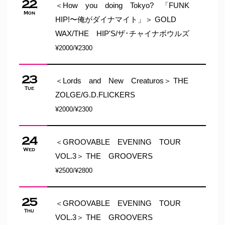
22
＜How you doing Tokyo? 「FUNK
Mon
HIP!〜俺がダイナマイト」＞ GOLD
WAX/THE HIP'S/ザ･チャイナボウルズ
¥2000/¥2300
23
＜Lords and New Creaturos＞ THE
Tue
ZOLGE/G.D.FLICKERS
¥2000/¥2300
24
＜GROOVABLE EVENING TOUR
Wed
VOL.3＞ THE GROOVERS
¥2500/¥2800
25
＜GROOVABLE EVENING TOUR
Thu
VOL.3＞ THE GROOVERS