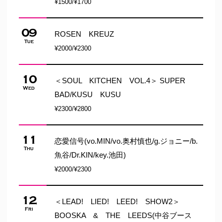
¥1500/¥1700
09
ROSEN KREUZ
Tue
¥2000/¥2300
10
＜SOUL KITCHEN VOL.4＞ SUPER
Wed
BAD/KUSU KUSU
¥2300/¥2800
11
恋愛信号(vo.MIN
/vo.奥村慎也
/g.ジョニー
/b.
Thu
魚谷
/Dr.KIN
/key.池田
)
¥2000/¥2300
12
＜LEAD! LIED! LEED! SHOW2＞
Fri
BOOSKA & THE LEEDS(中谷ブース