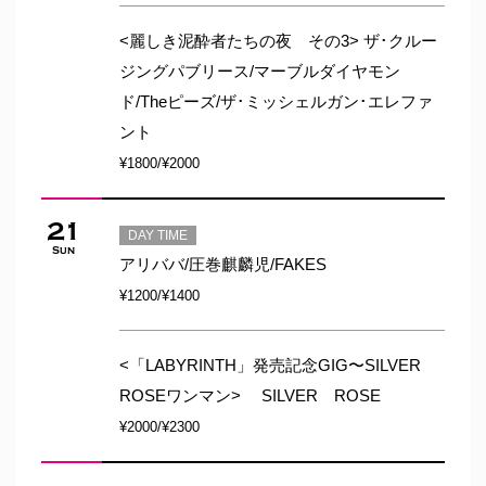
<麗しき泥酔者たちの夜 その3> ザ･クルー
ジングパブリース/マーブルダイヤモン
ド/Theピーズ/ザ･ミッシェルガン･エレファ
ント
¥1800/¥2000
21
DAY TIME
Sun
アリババ/圧巻麒麟児/FAKES
¥1200/¥1400
<「LABYRINTH」発売記念GIG〜SILVER
ROSEワンマン> SILVER ROSE
¥2000/¥2300