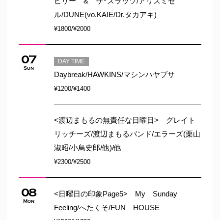
ビリー & ザ･スラッツ/アリスミゼ
ル/DUNE(vo.KAIE
/Dr.タカアキ
)
¥1800/¥2000
07
DAY TIME
Sun
Daybreak/HAWKINS/マシンハヤブサ
¥1200/¥1400
<渡辺まもるの無責任な日曜日> グレイト
リッチーズ/渡辺まもるバンド/エラーズ(栗山
淑昭
/小鳥史郎
/他)/他
¥2300/¥2500
08
<日曜日の印象Page5> My Sunday
Mon
Feeling/へたくそ/FUN HOUSE