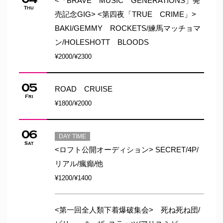
<「BRAVE MUSIC GENERATIONS」発
Thu
売記念GIG> <第四夜「TRUE CRIME」>
BAKI/GEMMY ROCKETS/練馬マッチョマ
ン/HOLESHOTT BLOODS
¥2000/¥2300
05
ROAD CRUISE
Fri
¥1800/¥2000
06
DAY TIME
Sat
<ロフト公開オーディション> SECRET/4P/
リアル/瘋癲/他
¥1200/¥1400
<第一回全人類下着爆破集会> 死ね死ね団/