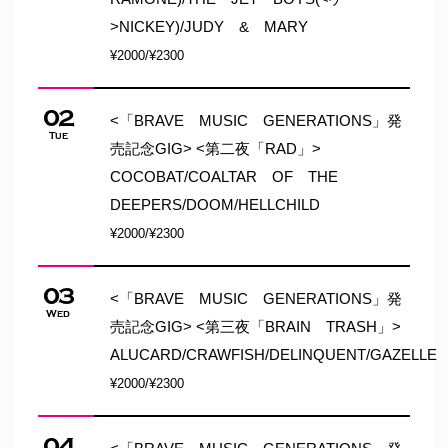
>NICKEY)/JUDY & MARY
¥2000/¥2300
02
<「BRAVE MUSIC GENERATIONS」発
Tue
売記念GIG> <第二夜「RAD」>
COCOBAT/COALTAR OF THE
DEEPERS/DOOM/HELLCHILD
¥2000/¥2300
03
<「BRAVE MUSIC GENERATIONS」発
Wed
売記念GIG> <第三夜「BRAIN TRASH」>
ALUCARD/CRAWFISH/DELINQUENT/GAZELLE
¥2000/¥2300
04