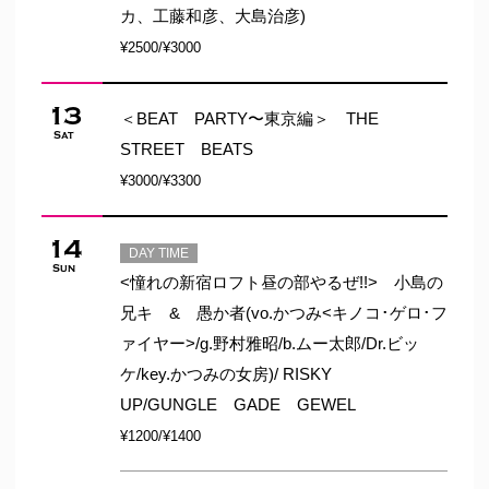
カ、工藤和彦、大島治彦)
¥2500/¥3000
13
＜BEAT PARTY〜東京編＞ THE
Sat
STREET BEATS
¥3000/¥3300
14
DAY TIME
Sun
<憧れの新宿ロフト昼の部やるぜ!!> 小島の
兄キ & 愚か者(vo.かつみ<キノコ･ゲロ･フ
ァイヤー>/g.野村雅昭/b.ムー太郎/Dr.ビッ
ケ/key.かつみの女房)/ RISKY
UP/GUNGLE GADE GEWEL
¥1200/¥1400