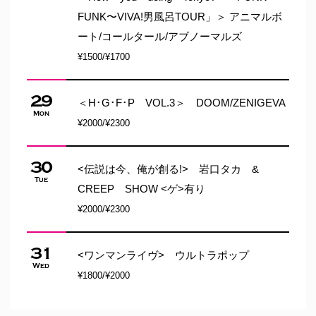
FUNK〜VIVA!男風呂TOUR」＞ アニマルボ
ート/コールタール/アブノーマルズ
¥1500/¥1700
29
＜H･G･F･P VOL.3＞ DOOM/ZENIGEVA
Mon
¥2000/¥2300
30
<伝説は今、俺が創る!> 岩口タカ &
Tue
CREEP SHOW <ゲ>有り
¥2000/¥2300
31
<ワンマンライヴ> ウルトラポップ
Wed
¥1800/¥2000