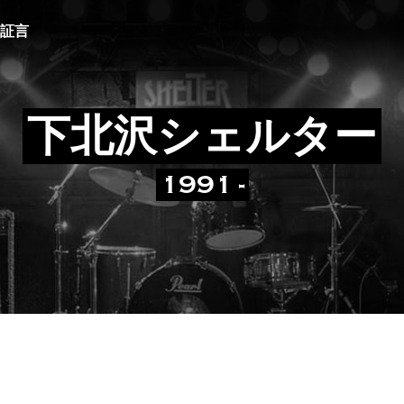
証言
下北沢シェルター
1991 -