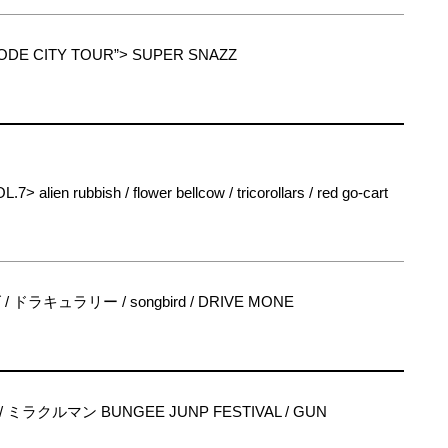
ODE CITY TOUR”> SUPER SNAZZ
 alien rubbish / flower bellcow / tricorollars / red go-cart
ラキュラリー / songbird / DRIVE MONE
 / ミラクルマン BUNGEE JUNP FESTIVAL / GUN