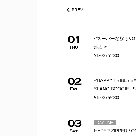
PREV
01
<スーパーな奴らVOL.
蛇古屋
Thu
¥1800 / ¥2000
02
<HAPPY TRIBE / B
SLANG BOOGIE / 
Fri
¥1800 / ¥2000
03
DAY TIME
HYPER ZIPPER / 
Sat