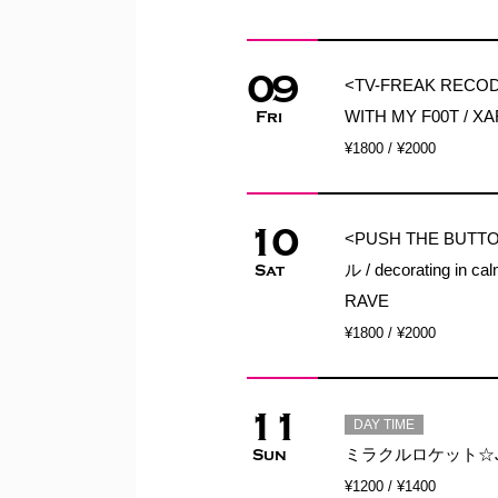
09
<TV-FREAK RECOD
WITH MY F00T / XA
Fri
¥1800 / ¥2000
10
<PUSH THE BU
ル / decorating in c
Sat
RAVE
¥1800 / ¥2000
11
DAY TIME
ミラクルロケット☆J / 
Sun
¥1200 / ¥1400