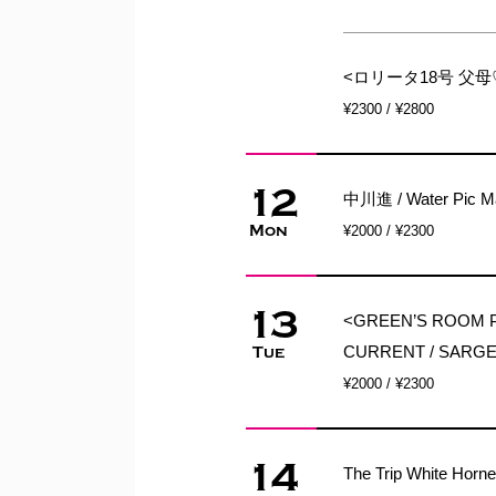
<ロリータ18号 父母
¥2300 / ¥2800
12
中川進 / Water Pic Man
Mon
¥2000 / ¥2300
13
<GREEN’S ROOM Pr
CURRENT / SARG
Tue
¥2000 / ¥2300
14
The Trip White Hor