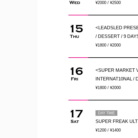
Wed
¥2000 / ¥2500
15
<LEADSLED PRESE
/ DESSERT / 9 D
Thu
¥1800 / ¥2000
16
<SUPER MARKET 
INTERNAT10NAL / 
Fri
¥1800 / ¥2000
17
DAY TIME
SUPER FREAK UL
Sat
¥1200 / ¥1400