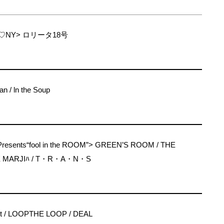
♡NY> ロリータ18号
 / ln the Soup
esents“fool in the ROOM”> GREEN’S ROOM / THE
E MARJIﾊ / T・R・A・N・S
net / LOOPTHE LOOP / DEAL