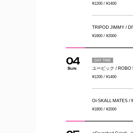
¥1200 / ¥1400
TRIPOD JIMMY / DIV
¥1800 / ¥2000
04
DAY TIME
ユービック / ROBO 
Sun
¥1200 / ¥1400
Oi-SKALL MATES
¥1800 / ¥2000