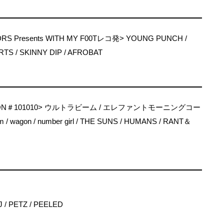
RS Presents WITH MY F00Tレコ発> YOUNG PUNCH /
RTS / SKINNY DIP / AFROBAT
TTON＃101010> ウルトラビーム / エレファントモーニングコー
alm / wagon / number girl / THE SUNS / HUMANS / RANT＆
PETZ / PEELED