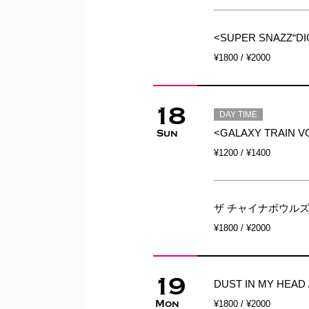
<SUPER SNAZZ“DI
¥1800 / ¥2000
18
DAY TIME
<GALAXY TRAIN VOL.7>
Sun
¥1200 / ¥1400
ザ チャイナボウルズ / ド
¥1800 / ¥2000
19
DUST IN MY HEAD
Mon
¥1800 / ¥2000