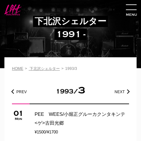
MENU
下北沢シェルター
1991 -
HOME
>
下北沢シェルター
>
1993/3
3
1993/
PREV
NEXT
01
PEE WEES/小堀正グルーカクンタキンテ
Mon
<ゲ>古田光郷
¥1500/¥1700