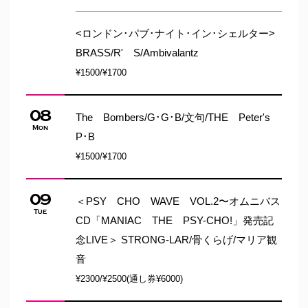
<ロンドン･パブ･ナイト･イン･シェルター>
BRASS/R' S/Ambivalantz
¥1500/¥1700
08
The Bombers/G･G･B/文句/THE Peter's
Mon
P･B
¥1500/¥1700
09
＜PSY CHO WAVE VOL.2〜オムニバス
Tue
CD「MANIAC THE PSY-CHO!」発売記
念LIVE＞ STRONG-LAR/骨くらげ/マリア観
音
¥2300/¥2500(通し券¥6000)