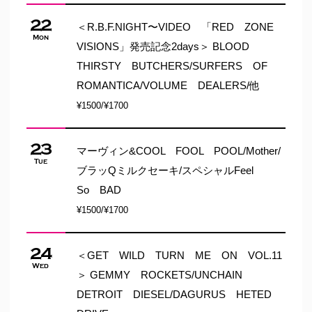
22
＜R.B.F.NIGHT〜VIDEO 「RED ZONE
Mon
VISIONS」発売記念2days＞ BLOOD
THIRSTY BUTCHERS/SURFERS OF
ROMANTICA/VOLUME DEALERS/他
¥1500/¥1700
23
マーヴィン&COOL FOOL POOL/Mother/
Tue
ブラッQミルクセーキ/スペシャルFeel
So BAD
¥1500/¥1700
24
＜GET WILD TURN ME ON VOL.11
Wed
＞ GEMMY ROCKETS/UNCHAIN
DETROIT DIESEL/DAGURUS HETED