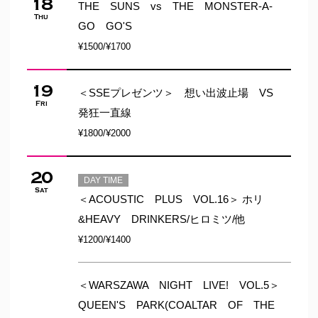
18
THE SUNS vs THE MONSTER-A-
Thu
GO GO'S
¥1500/¥1700
19
＜SSEプレゼンツ＞ 想い出波止場 VS
Fri
発狂一直線
¥1800/¥2000
20
DAY TIME
Sat
＜ACOUSTIC PLUS VOL.16＞ ホリ
&HEAVY DRINKERS/ヒロミツ/他
¥1200/¥1400
＜WARSZAWA NIGHT LIVE! VOL.5＞
QUEEN'S PARK(COALTAR OF THE