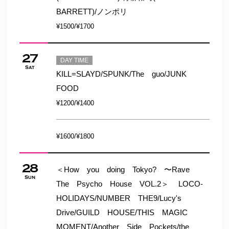
BARRETT)/ノンポリ
¥1500/¥1700
27
DAY TIME
Sat
KILL=SLAYD/SPUNK/The guo/JUNK
FOOD
¥1200/¥1400
¥1600/¥1800
28
＜How you doing Tokyo? 〜Rave
Sun
The Psycho House VOL.2＞ LOCO-
HOLIDAYS/NUMBER THE9/Lucy's
Drive/GUILD HOUSE/THIS MAGIC
MOMENT/Another Side Pockets/the