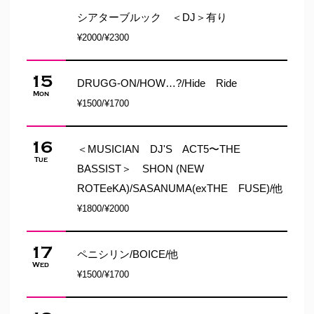
シアターブルック ＜DJ＞有り
¥2000/¥2300
15
DRUGG-ON/HOW…?/Hide Ride
Mon
¥1500/¥1700
16
＜MUSICIAN DJ'S ACT5〜THE
Tue
BASSIST＞ SHON (NEW
ROTEeKA)/SASANUMA(exTHE FUSE)/他
¥1800/¥2000
17
ペニシリン/BOICE/他
Wed
¥1500/¥1700