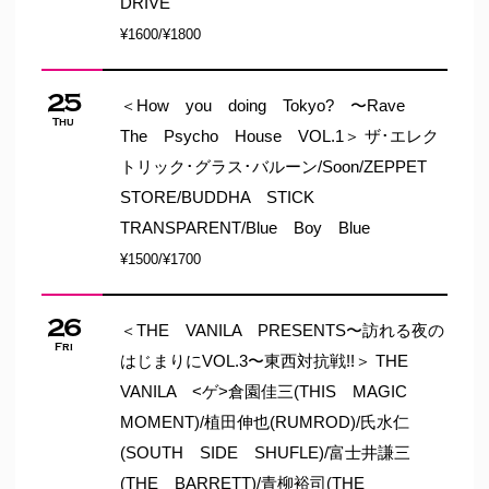
DRIVE
¥1600/¥1800
25
＜How you doing Tokyo? 〜Rave
Thu
The Psycho House VOL.1＞ ザ･エレク
トリック･グラス･バルーン/Soon/ZEPPET
STORE/BUDDHA STICK
TRANSPARENT/Blue Boy Blue
¥1500/¥1700
26
＜THE VANILA PRESENTS〜訪れる夜の
Fri
はじまりにVOL.3〜東西対抗戦!!＞ THE
VANILA <ゲ>倉園佳三(THIS MAGIC
MOMENT)/植田伸也(RUMROD)/氏水仁
(SOUTH SIDE SHUFLE)/富士井謙三
(THE BARRETT)/青柳裕司(THE