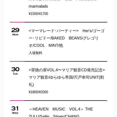
marmalads
¥1500/¥1700
29
<マーマレード･パーティー> Her's/ゴーゴ
Mon
ー･リビドー/BAKED BEANS/グレゴリ
オ/COOL MINT/他
入場無料
30
<背徳の扉VOL.4〜マリア観音CD発売記念>
Tue
マリア観音/ゆらゆら帝国/宍戸幸司UNIT(割
礼)
¥1800/¥2000
31
＜HEAVEN MUSIC VOL.4＞ THE
Wed
ZULU/Sailin Shoes/CHANG