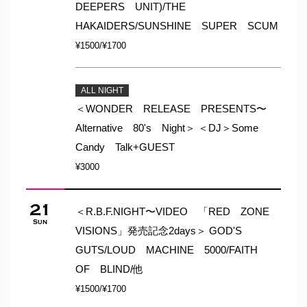
DEEPERS UNIT)/THE
HAKAIDERS/SUNSHINE SUPER SCUM
¥1500/¥1700
ALL NIGHT
＜WONDER RELEASE PRESENTS〜
Alternative 80's Night＞ ＜DJ＞Some
Candy Talk+GUEST
¥3000
21
＜R.B.F.NIGHT〜VIDEO 「RED ZONE
Sun
VISIONS」発売記念2days＞ GOD'S
GUTS/LOUD MACHINE 5000/FAITH
OF BLIND/他
¥1500/¥1700