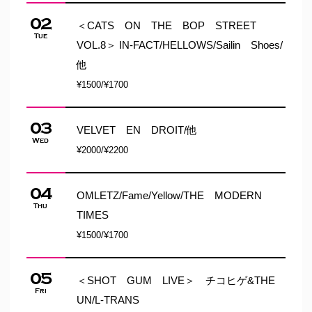
02
＜CATS ON THE BOP STREET
Tue
VOL.8＞ IN-FACT/HELLOWS/Sailin Shoes/
他
¥1500/¥1700
03
VELVET EN DROIT/他
Wed
¥2000/¥2200
04
OMLETZ/Fame/Yellow/THE MODERN
Thu
TIMES
¥1500/¥1700
05
＜SHOT GUM LIVE＞ チコヒゲ&THE
Fri
UN/L-TRANS