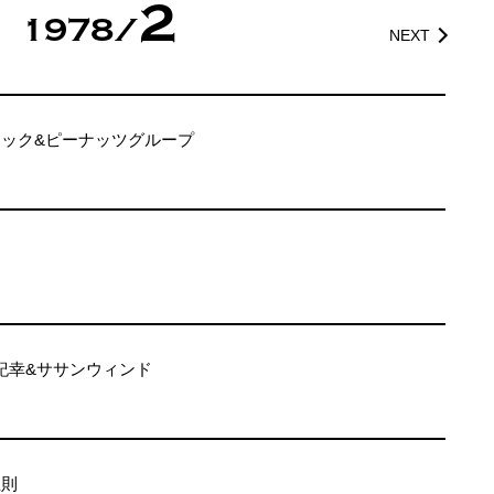
2
1978/
NEXT
トック&ピーナッツグループ
倉紀幸&ササンウィンド
正則