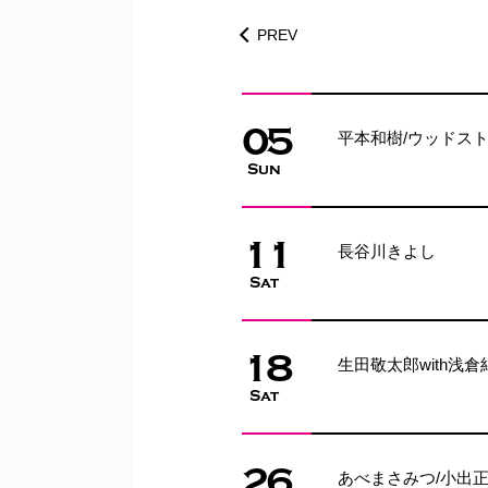
PREV
05
平本和樹/ウッドス
Sun
11
長谷川きよし
Sat
18
生田敬太郎with浅
Sat
26
あべまさみつ/小出