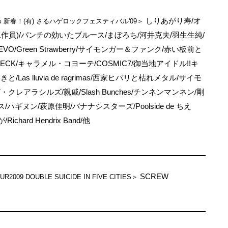
しりあがり寿/オ
ts 新春！(有) さるハゲロックフェスティバル'09＞
作員)/パンチの効いたブルース/まぼろち/河井克夫/羽生生純/
O/Green Strawberry/サイモンガー＆ファンク/赤い板前と
CHECK/キャラメル・コヨーテ/COSMIC7/御当地アイドル!!キ
Las lluvia de ragrimas/西家ヒバリと枯れメタル/サイモ
クレアラシルズ/親戚/Slash Bunches/チンネンマンネン/剛
ハギヌン/萩原佳明/バナナシスターズ/Poolside de ちえ
Richard Hendrix Band/他
SCREW
R2009 DOUBLE SUICIDE IN FIVE CITIES＞