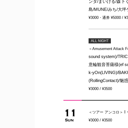
ンタ/まいける/森下く
島/MUNE/みち/大
¥3000・通券 ¥5000 / ¥
ALL NIGHT
＜Amusement Attack F
sound system)/TRI
意輪観音菩薩様(ef sound
k-yOn(LIVING)/
(RollingContact
¥3000 / ¥3500
11
I
＜ツアー アンコロ＞
Sun
¥3000 / ¥3500