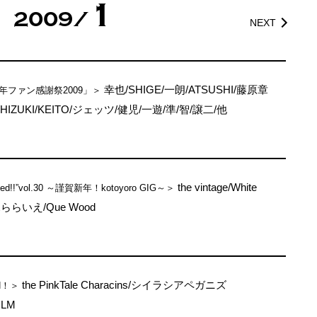
1
2009/
NEXT
幸也/SHIGE/一朗/ATSUSHI/藤原章
新年ファン感謝祭2009」＞
/HIZUKI/KEITO/ジェッツ/健児/一遊/準/智/譲二/他
the vintage/White
sputed!!”vol.30 ～謹賀新年！kotoyoro GIG～＞
s/ふららいえ/Que Wood
the PinkTale Characins/シイラシアペガニズ
H！＞
ILM