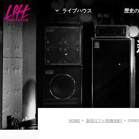
ライブハウス
歴史の
HOME
>
新宿ロフト(歌舞伎町)
>
2009/