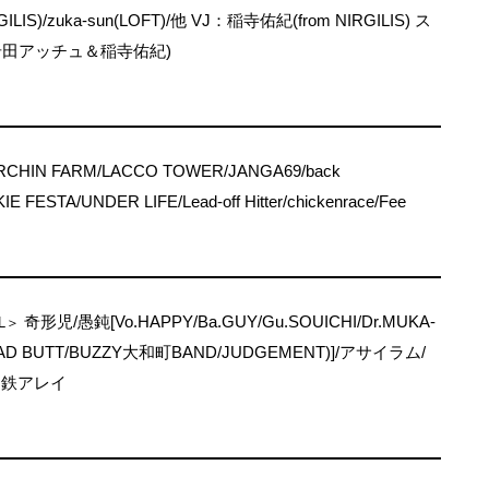
ILIS)/zuka-sun(LOFT)/他 VJ：稲寺佑紀(from NIRGILIS) ス
岩田アッチュ＆稲寺佑紀)
RCHIN FARM/LACCO TOWER/JANGA69/back
E FESTA/UNDER LIFE/Lead-off Hitter/chickenrace/Fee
奇形児/愚鈍[Vo.HAPPY/Ba.GUY/Gu.SOUICHI/Dr.MUKA-
L＞
 HEAD BUTT/BUZZY大和町BAND/JUDGEMENT)]/アサイラム/
：鉄アレイ