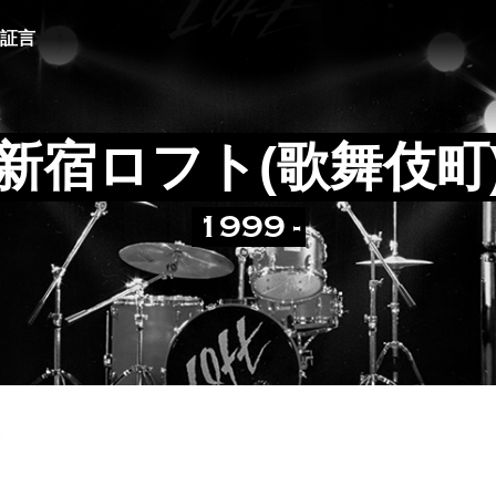
証言
新宿ロフト(歌舞伎町
1999 -
1