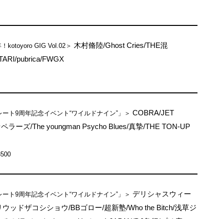
木村脩陸/Ghost Cries/THE混
！kotoyoro GIG Vol.02＞
ARI/pubrica/FWGX
COBRA/JET
ート9周年記念イベント“ワイルドナイン”」＞
ーズ/The youngman Psycho Blues/真摯/THE TON-UP
3500
デリシャスウィー
ート9周年記念イベント“ワイルドナイン”」＞
ッドザコシショウ/BBゴロー/超新塾/Who the Bitch/浅草ジ