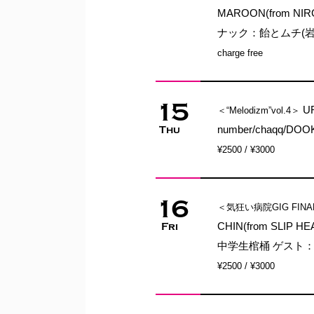
MAROON(from NIRG
ナック：飴とムチ(
charge free
15
U
＜“Melodizm”vol.4＞
number/chaqq/DOOKI
Thu
¥2500 / ¥3000
16
＜気狂い病院GIG FINA
CHIN(from SLIP
Fri
中学生棺桶 ゲスト
¥2500 / ¥3000