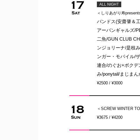
17
ALL NIGHT
Sat
＜しりあがり寿presen
バンドス(安齋肇＆工
アーバンギャルズ/PEV
二魚/GUN CLUB 
ンジョリーナ/是枝みきと/
ンガー・モバイル/ザ・
連合/のぐお+ボクデス/
み/ponytail/まじまんが/
¥2500 / ¥3000
18
＜SCREW WINTER TOU
Sun
¥3675 / ¥4200