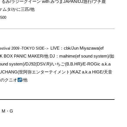
るみ/ラジークイーン with みつまJAPAN/DJ急行/プチ鹿
坪ケムタ/かに三匹/他
3500
LIVE：cbk/Jun Miyazawa(ef
estival 2009 -TOKYO SIDE-＞
CK BOX PANIC MAKER/他 DJ：maihime(ef sound system)/如
 system)/DJ92(DSV.R)/いちご(B.B.HR)/E-ROGic a.k.a
BAKUCHANG(世阿弥エンターテイメント)/KAZ a.k.a HIGE/天音
)/魅惑のクニオ
/他
・M・G