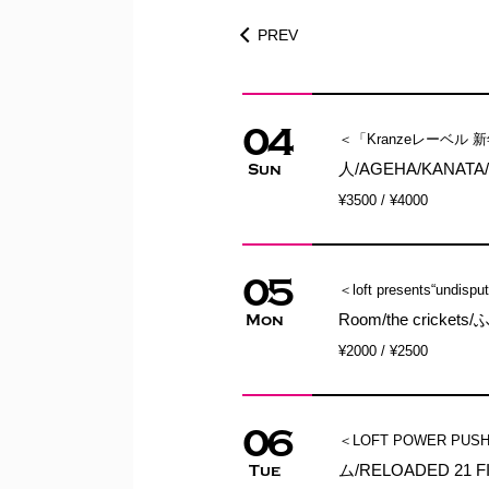
PREV
04
＜「Kranzeレーベル 
人/AGEHA/KANATA
Sun
¥3500 / ¥4000
05
＜loft presents“undi
Room/the cricket
Mon
¥2000 / ¥2500
06
＜LOFT POWER PUS
ム/RELOADED 21 F
Tue