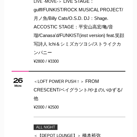
LIVE STAGE：
LIVE -MOVE-＞
gulff/FUNKIST/ROCK MUSICAL PROJECT/
月ノ魚/Billy Cats/O.S.D. DJ：Shage.
ACCOSTIC STAGE：平安山高宏/亀/音
瑠/Canasa'd/FUNKIST(inst version) feat.笑顔
写詩人 Ichi＆シミズカツヨシ/ストライクカ
ンパニー
¥2800 / ¥3300
26
FROM
＜LOFT POWER PUSH！＞
Mon
CRESCENT/ベイグラント/やまのいゆずる/
他
¥2000 / ¥2500
ALL NIGHT
橋本裕弥
＜【DEPOT LOUNGE】＞