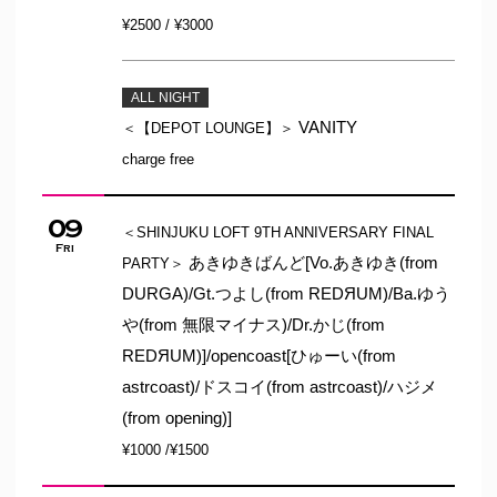
¥2500 / ¥3000
ALL NIGHT
VANITY
＜【DEPOT LOUNGE】＞
charge free
09
＜SHINJUKU LOFT 9TH ANNIVERSARY FINAL
Fri
あきゆきばんど[Vo.あきゆき(from
PARTY＞
DURGA)/Gt.つよし(from REDЯUM)/Ba.ゆう
や(from 無限マイナス)/Dr.かじ(from
REDЯUM)]/opencoast[ひゅーい(from
astrcoast)/ドスコイ(from astrcoast)/ハジメ
(from opening)]
¥1000 /¥1500