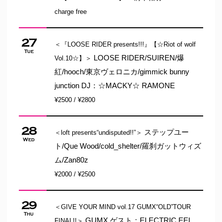
charge free
27
＜『LOOSE RIDER presents!!!』【☆Riot of wolf
Tue
LOOSE RIDER/SUIREN/爆
Vol.10☆】＞
紅/hooch/東京ヴェロニカ/gimmick bunny
junction DJ：☆MACKY☆ RAMONE
¥2500 / ¥2800
28
ステップユー
＜loft presents“undisputed!!”＞
Wed
ト/Que Wood/cold_shelter/羅刹ガットウィズ
ム/Zan80z
¥2000 / ¥2500
29
＜GIVE YOUR MIND vol.17 GUMX“OLD”TOUR
Thu
GUMX ゲスト：ELECTRIC EEL
FINAL!!＞