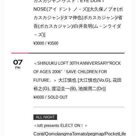
カスカジャン ゲスト：EYE DON'T
NOSE(アイ ドント ノ－ズ)[大久保ノブオ(ポ
カスカジャン)/タマ伸也(ポカスカジャン)/省
吾(ポカスカジャン)/白井良明(ム－ンライダ
－ズ)]
¥3000 / ¥3500
07
＜SHINJUKU LOFT 30TH ANNIVERSARY“ROCK
Fri
OF AGES 2006”「SAVE CHILDREN FOR
大江慎也 [大江慎也(Vo.G), 花田
FUTURE」＞
裕之(G), 渡辺圭一(B), 池畑潤二(Dr)]
¥4000 / SOLD OUT
ALL NIGHT
＜loft presents ELECT ON！＞
Conti/QomolangmaTomato/pegmap/PocketLife