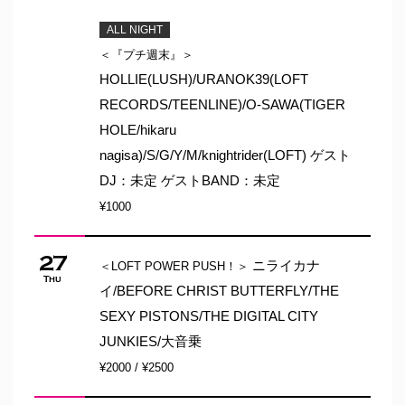
ALL NIGHT
＜『プチ週末』＞
HOLLIE(LUSH)/URANOK39(LOFT
RECORDS/TEENLINE)/O-SAWA(TIGER
HOLE/hikaru
nagisa)/S/G/Y/M/knightrider(LOFT) ゲスト
DJ：未定 ゲストBAND：未定
¥1000
27
ニライカナ
＜LOFT POWER PUSH！＞
Thu
イ/BEFORE CHRIST BUTTERFLY/THE
SEXY PISTONS/THE DIGITAL CITY
JUNKIES/大音乗
¥2000 / ¥2500