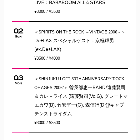
LIVE：BABABOOM ALL☆STARS
¥3000 / ¥3500
02
＜SPIRITS ON THE ROCK ～VINTAGE 2006～＞
Sun
De+LAX スペシャルゲスト：京極輝男
(ex.De+LAX)
¥3500 / ¥4000
03
＜SHINJUKU LOFT 30TH ANNIVERSARY“ROCK
Mon
曽我部恵一BAND/遠藤賢司
OF AGES 2006”＞
＆カレ－ライス [遠藤賢司(Vo.G), グレートマ
エカワ(B), 竹安堅一(G), 森信行(Dr)]/キャプ
テンストライダム
¥3000 / ¥3500