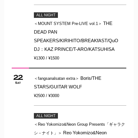
ALL NIGHT
THE
＜MOUNT SYSTEM Pre-LIVE vol.1＞
DEAD PAN
SPEAKERS/KIRIHITO/BREAKfAST/QuO
DJ：KAZ PRINCE/T-ARO/KATSUHISA
¥1300 / ¥1500
22
Boris/THE
＜fangsanalsatan extra＞
Sat
STARS/GUITAR WOLF
¥2500 / ¥3000
ALL NIGHT
＜Reo Yokomizo&Neon Group Presents「ギャラク
Reo Yokomizo&Neon
シ－ナイト」＞