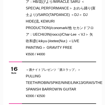
ア：HB/花びより/MIRACLE SARU ＜
SPECIAL PERFORMANCE＞ おわら踊り(富
士より)/SARO(TAPDANCE) ＜DJ＞ DJ
HIDE(流, KEMURI
PRODUCTION)/conomark/他 セカンドフロ
ア：UECHI/JIN(roocs)/Char-Lee ＜VJ＞ 矢
吹和彦(-kikyu-)/eetee(Nur.) ＜LIVE
PAINTING＞ GRAVITY FREE
¥3500 / ¥4000
16
＜酒ナイトプレゼンツ「酒スラップ」＞
Sun
PULLING
TEETH/ROBIN/SPIKE/NINE/LINK13/GRAIS/THE
SPANISH BARROW'IN GUITAR
¥2000 / ¥2500