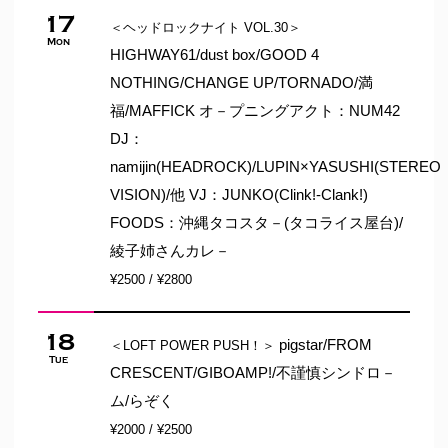
17
＜ヘッドロックナイト VOL.30＞
Mon
HIGHWAY61/dust box/GOOD 4
NOTHING/CHANGE UP/TORNADO/満
福/MAFFICK オ－プニングアクト：NUM42
DJ：
namijin(HEADROCK)/LUPIN×YASUSHI(STEREO
VISION)/他 VJ：JUNKO(Clink!-Clank!)
FOODS：沖縄タコスタ－(タコライス屋台)/
綾子姉さんカレ－
¥2500 / ¥2800
18
pigstar/FROM
＜LOFT POWER PUSH！＞
Tue
CRESCENT/GIBOAMP!/不謹慎シンドロ－
ム/らぞく
¥2000 / ¥2500