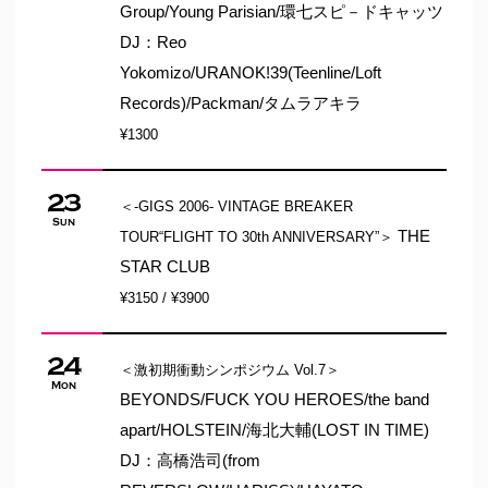
Group/Young Parisian/環七スピ－ドキャッツ
DJ：Reo
Yokomizo/URANOK!39(Teenline/Loft
Records)/Packman/タムラアキラ
¥1300
23
＜-GIGS 2006- VINTAGE BREAKER
Sun
THE
TOUR“FLIGHT TO 30th ANNIVERSARY”＞
STAR CLUB
¥3150 / ¥3900
24
＜激初期衝動シンポジウム Vol.7＞
Mon
BEYONDS/FUCK YOU HEROES/the band
apart/HOLSTEIN/海北大輔(LOST IN TIME)
DJ：高橋浩司(from