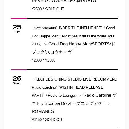
REVERSLOW/HARISS)/HAYATO
¥2500 / SOLD OUT
25
＜loft presents“UNDER THE INFLUENCE”「Good
Tue
Dog Happe Men：Most beautiful in the world Tour
Good Dog Happy Men/SPORTS/ド
2006」＞
ブロク/スロウカ－ヴ
¥2000 / ¥2500
26
＜KDDI DESIGNING STUDIO LIVE RECOMMEND
Wed
Radio Caroline“TWISTIN' HEAD”RELEASE
Radio Caroline ゲ
PARTY『Roulette Lounge』＞
スト：Scoobie Do オープニングアクト：
ROMANES
¥3150 / SOLD OUT