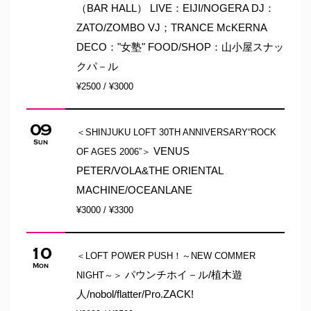
（BAR HALL） LIVE：EIJI/NOGERA DJ：
ZATO/ZOMBO VJ；TRANCE McKERNA
DECO："女塾" FOOD/SHOP：山小屋スナッ
クパ－ル
¥2500 / ¥3000
09
＜SHINJUKU LOFT 30TH ANNIVERSARY“ROCK
Sun
VENUS
OF AGES 2006”＞
PETER/VOLA&THE ORIENTAL
MACHINE/OCEANLANE
¥3000 / ¥3300
10
＜LOFT POWER PUSH！～NEW COMMER
Mon
パウンチホイ－ル/植木遊
NIGHT～＞
人/nobol/flatter/Pro.ZACK!