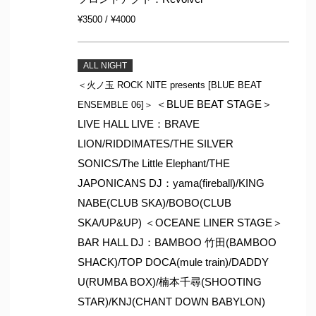
¥3500 / ¥4000
ALL NIGHT
＜火ノ玉 ROCK NITE presents [BLUE BEAT
＜BLUE BEAT STAGE＞
ENSEMBLE 06]＞
LIVE HALL LIVE：BRAVE
LION/RIDDIMATES/THE SILVER
SONICS/The Little Elephant/THE
JAPONICANS DJ：yama(fireball)/KING
NABE(CLUB SKA)/BOBO(CLUB
SKA/UP&UP) ＜OCEANE LINER STAGE＞
BAR HALL DJ：BAMBOO 竹田(BAMBOO
SHACK)/TOP DOCA(mule train)/DADDY
U(RUMBA BOX)/楠本千尋(SHOOTING
STAR)/KNJ(CHANT DOWN BABYLON)