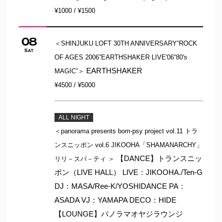
¥1000 / ¥1500
08
＜SHINJUKU LOFT 30TH ANNIVERSARY“ROCK
Sat
OF AGES 2006”EARTHSHAKER LIVE'06“80's
EARTHSHAKER
MAGIC”＞
¥4500 / ¥5000
ALL NIGHT
＜panorama presents bom-psy project vol.11 トラ
ンスニッポン vol.6 JIKOOHA「SHAMANARCHY」
【DANCE】トランスニッ
リリ－スパ－ティ ＞
ポン（LIVE HALL） LIVE：JIKOOHA./Ten-G
DJ：MASA/Ree-K/YOSHIDANCE PA：
ASADA VJ：YAMAPA DECO：HIDE
【LOUNGE】パノラマオヤジラウンジ