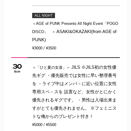
ALL NIGHT
＜AGE of PUNK Presents All Night Event「POGO
ASAKI&OKAZAKI(from AGE of
DISCO」 ＞
PUNK)
¥3000 / ¥3500
30
JILS ※JILS初の女性優
＜「ひと夏の女道」＞
Sun
先ギグ ・優先販売では女性に早い整理番号
を ・ライブ中はメンバ－に近い位置に女性
専用スペ－スを 設置など、女性がとにかく
優先されるギグです。 ・男性は入場出来ま
すがとても優先されません。 ※フェミニス
トな俺からのプレゼント付き！
¥5000 / ¥5500