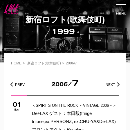
MENU
新宿ロフト(歌舞伎町)
1999 -
HOME
>
新宿ロフト(歌舞伎町)
>
2006/7
7
2006/
PREV
NEXT
01
＜SPIRITS ON THE ROCK ～VINTAGE 2006～＞
Sat
De+LAX ゲスト：本田毅(fringe
tritone,ex.PERSONZ, ex.CHU-YA&De-LAX)
フロントアクト：Revolver