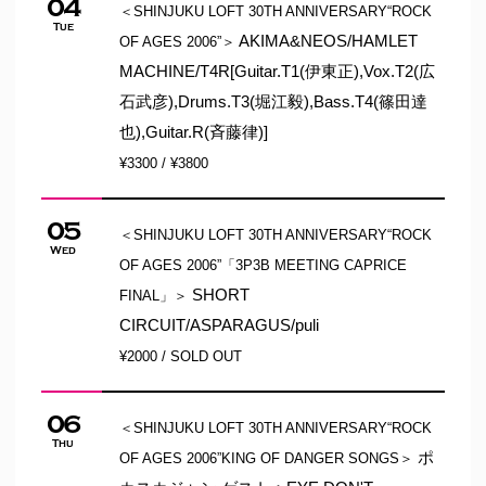
04
＜SHINJUKU LOFT 30TH ANNIVERSARY“ROCK
Tue
AKIMA&NEOS/HAMLET
OF AGES 2006”＞
MACHINE/T4R[Guitar.T1(伊東正),Vox.T2(広
石武彦),Drums.T3(堀江毅),Bass.T4(篠田達
也),Guitar.R(斉藤律)]
¥3300 / ¥3800
05
＜SHINJUKU LOFT 30TH ANNIVERSARY“ROCK
Wed
OF AGES 2006”「3P3B MEETING CAPRICE
SHORT
FINAL」＞
CIRCUIT/ASPARAGUS/puli
¥2000 / SOLD OUT
06
＜SHINJUKU LOFT 30TH ANNIVERSARY“ROCK
Thu
ポ
OF AGES 2006”KING OF DANGER SONGS＞