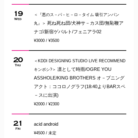
19
＜『悪のス－パ－ヒ－ロ－タイム 吸引アンパン
Wed
死ね死ね団/犬神サ－カス団/無恥鞭ア
丸』＞
ナゴ/新宿ゲバルト/フェニアラ02
¥3000 / ¥3500
20
＜KDDI DESIGNING STUDIO LIVE RECOMMEND
Thu
凛として時雨/OGRE YOU
キンボシ?＞
ASSHOLE/KING BROTHERS オ－プニング
アクト：ココロノグラフ(18:40よりBARスペ
－スに出演)
¥2000 / ¥2300
21
acid android
Fri
¥4500 / 未定