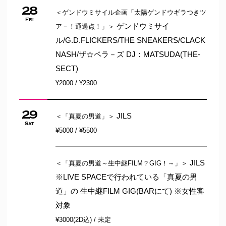
28
＜ゲンドウミサイル企画「太陽ゲンドウギラつきツ
Fri
ゲンドウミサイ
ア－！通過点！」＞
ル/G.D.FLICKERS/THE SNEAKERS/CLACK
NASH/ザ☆ペラ－ズ DJ：MATSUDA(THE-
SECT)
¥2000 / ¥2300
29
JILS
＜「真夏の男道」＞
Sat
¥5000 / ¥5500
JILS
＜「真夏の男道～生中継FILM？GIG！～」＞
※LIVE SPACEで行われている「真夏の男
道」の 生中継FILM GIG(BARにて) ※女性客
対象
¥3000(2D込) / 未定