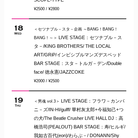
¥2500 / ¥2800
18
＜セツナブル－スタ－企画 ～BANG！BANG！
Wed
LIVE STAGE：セツナブル－ス
BANG！～＞
タ－/KING BROTHERS/ THE LOCAL
ART/GRiP/インビシブルマンズデスベッド
BAR STAGE：スタ－トルガ－デン/Double
face/ 徳永憲/JAZZCOKE
¥2000 / ¥2500
19
LIVE STAGE：フラワ－カンパ
＜男魂 vol.3＞
Thu
ニ－ズ/IN-HI/gulff/ 華村灰太郎+今福知己+つ
の犬/The Beatle Crusher LIVE HALL DJ：高
橋浩司(PEALOUT) BAR STAGE：寿/ヒルギ/
我如古百代(eon)/わらぶ－/ DONANN/Shy