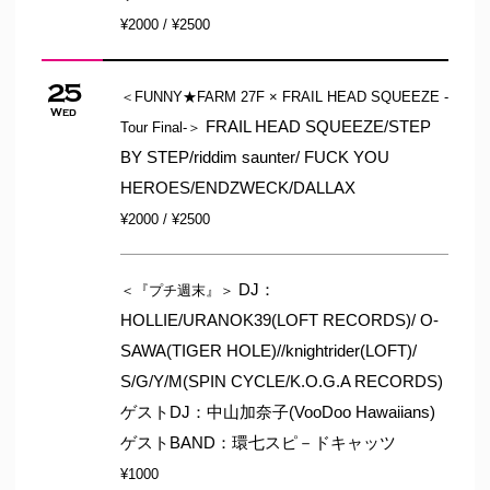
¥2000 / ¥2500
25
＜FUNNY★FARM 27F × FRAIL HEAD SQUEEZE -
Wed
FRAIL HEAD SQUEEZE/STEP
Tour Final-＞
BY STEP/riddim saunter/ FUCK YOU
HEROES/ENDZWECK/DALLAX
¥2000 / ¥2500
DJ：
＜『プチ週末』＞
HOLLIE/URANOK39(LOFT RECORDS)/ O-
SAWA(TIGER HOLE)//knightrider(LOFT)/
S/G/Y/M(SPIN CYCLE/K.O.G.A RECORDS)
ゲストDJ：中山加奈子(VooDoo Hawaiians)
ゲストBAND：環七スピ－ドキャッツ
¥1000