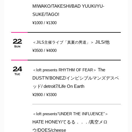
MIWAKO/TAKESHI/BAD YUUKI/YU-
SUKE/TAGO!
¥1000 / ¥1300
22
JILS/他
＜JILS主催ライブ「真夏の男道」＞
Sun
¥3500 / ¥4000
24
The
＜loft presents RHYTHM OF FEAR＞
Tue
DUST'N'BONEZ/インビシブルマンズデスベ
ッド/ detroit7/Life On Earth
¥2800 / ¥3300
＜loft presents“UNDER THE INFLUENCE”＞
HATE HONEY/てるる．．．/真空メロ
ウ/DOES/cheese