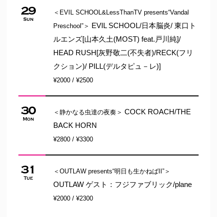
29
＜EVIL SCHOOL&LessThanTV presents“Vandal
Sun
EVIL SCHOOL/日本脳炎/ 東口ト
Preschool”＞
ルエンズ[山本久土(MOST) feat.戸川純]/
HEAD RUSH[灰野敬二(不失者)/RECK(フリ
クション)/ PILL(デルタピュ－レ)]
¥2000 / ¥2500
30
COCK ROACH/THE
＜静かなる虫達の夜奏＞
Mon
BACK HORN
¥2800 / ¥3300
31
＜OUTLAW presents“明日も生かねばII”＞
Tue
OUTLAW ゲスト：フジファブリック/plane
¥2000 / ¥2300