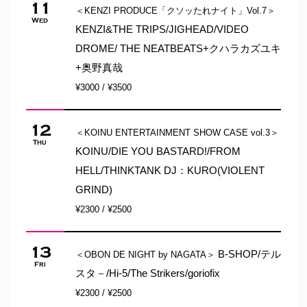
11
＜KENZI PRODUCE「クソッたれナイト」Vol.7＞
Wed
KENZI&THE TRIPS/JIGHEAD/VIDEO
DROME/ THE NEATBEATS+クハラカズユキ
+奥野真哉
¥3000 / ¥3500
12
＜KOINU ENTERTAINMENT SHOW CASE vol.3＞
Thu
KOINU/DIE YOU BASTARD!/FROM
HELL/THINKTANK DJ：KURO(VIOLENT
GRIND)
¥2300 / ¥2500
13
B-SHOP/テル
＜OBON DE NIGHT by NAGATA＞
Fri
スタ－/Hi-5/The Strikers/goriofix
¥2300 / ¥2500