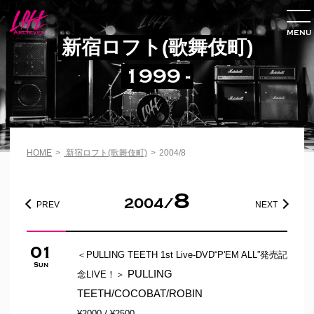
MENU
新宿ロフト(歌舞伎町)
1999 -
HOME
>
新宿ロフト(歌舞伎町)
>
2004/8
8
2004/
PREV
NEXT
01
＜PULLING TEETH 1st Live-DVD“P'EM ALL”発売記
Sun
PULLING
念LIVE！＞
TEETH/COCOBAT/ROBIN
¥2000 / ¥2500