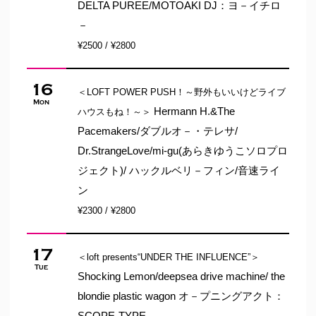
DELTA PUREE/MOTOAKI DJ：ヨ－イチロ
－
¥2500 / ¥2800
16
＜LOFT POWER PUSH！～野外もいいけどライブ
Mon
Hermann H.&The
ハウスもね！～＞
Pacemakers/ダブルオ－・テレサ/
Dr.StrangeLove/mi-gu(あらきゆうこソロプロ
ジェクト)/ ハックルベリ－フィン/音速ライ
ン
¥2300 / ¥2800
17
＜loft presents“UNDER THE INFLUENCE”＞
Tue
Shocking Lemon/deepsea drive machine/ the
blondie plastic wagon オ－プニングアクト：
SCOPE-TYPE