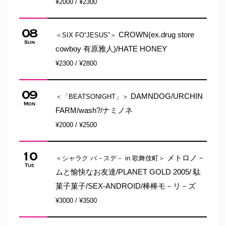
¥2000 / ¥2300
08
CROWN(ex.drug store
＜SIX FO“JESUS”＞
Sun
cowboy 有原雅人)/HATE HONEY
¥2300 / ¥2800
09
DAMNDOG/URCHIN
＜「BEATSONIGHT」＞
Mon
FARM/wash?/ナミノネ
¥2000 / ¥2500
10
メトロノ－
＜シャラク バ－スデ－ in 歌舞伎町＞
Tue
ムと愉快なお友達/PLANET GOLD 2005/ 駄
菓子菓子/SEX-ANDROID/棒棒モ－リ－ズ
¥3000 / ¥3500