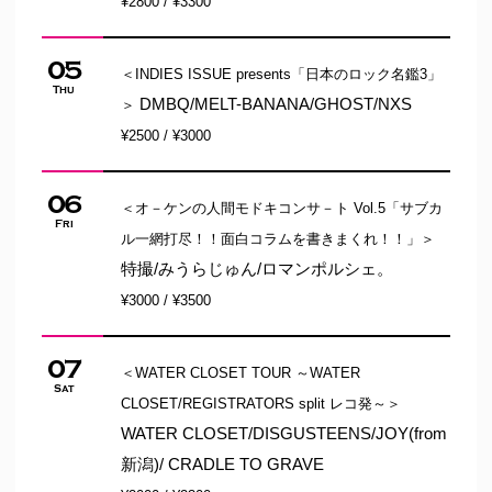
¥2800 / ¥3300
05
＜INDIES ISSUE presents「日本のロック名鑑3」
Thu
DMBQ/MELT-BANANA/GHOST/NXS
＞
¥2500 / ¥3000
06
＜オ－ケンの人間モドキコンサ－ト Vol.5「サブカ
Fri
ル一網打尽！！面白コラムを書きまくれ！！」＞
特撮/みうらじゅん/ロマンポルシェ。
¥3000 / ¥3500
07
＜WATER CLOSET TOUR ～WATER
Sat
CLOSET/REGISTRATORS split レコ発～＞
WATER CLOSET/DISGUSTEENS/JOY(from
新潟)/ CRADLE TO GRAVE