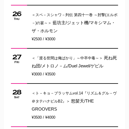
26
＜スペ－スシャワ－列伝 第四十一巻 ～肘撃(エルボ
Thu
藍坊主/ジェット機/マキシマム・
－)の宴～＞
ザ・ホルモン
¥2500 / ¥3000
27
死ね死
＜「渡る世間は俺ばかり」～中卒中毒～＞
Fri
ね団/メトロノ－ム/Duel Jewel/ゲビル
¥3000 / ¥3500
28
＜ト－キョ－ブラッサムvol.14『リズム＆グル－ヴ
Sat
怒髪天/THE
＠タテハナビルB2』＞
GROOVERS
¥3500 / ¥4000