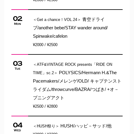
02
青空ドライ
＜Get a chance！VOL.24＞
Mon
ブ/another bebe/STAY wander around/
Spinwake/cafelon
¥2000 / ¥2500
03
＜ATF&VINTAGE ROCK presents「RIDE ON
Tue
POLYSICS/Hermann H.&The
TIME」sc.2＞
Pacemakers/メレンゲ/OLD/ キャプテンスト
ライダム/throwcurve/BAZRA/つばき/ +オ－
プニングアクト
¥2500 / ¥2800
04
HUSH/ハッピ－サッド/他
＜HUSH祭り＞
Wed