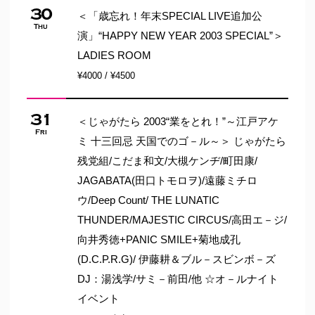
30
＜「歳忘れ！年末SPECIAL LIVE追加公
Thu
演」“HAPPY NEW YEAR 2003 SPECIAL”＞
LADIES ROOM
¥4000 / ¥4500
31
＜じゃがたら 2003“業をとれ！”～江戸アケ
Fri
ミ 十三回忌 天国でのゴ－ル～＞ じゃがたら
残党組/こだま和文/大槻ケンヂ/町田康/
JAGABATA(田口トモロヲ)/遠藤ミチロ
ウ/Deep Count/ THE LUNATIC
THUNDER/MAJESTIC CIRCUS/高田エ－ジ/
向井秀徳+PANIC SMILE+菊地成孔
(D.C.P.R.G)/ 伊藤耕＆ブル－スビンボ－ズ
DJ：湯浅学/サミ－前田/他 ☆オ－ルナイト
イベント