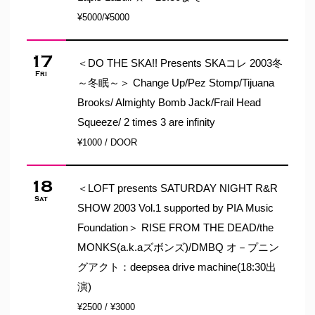
¥5000/¥5000
17
＜DO THE SKA!! Presents SKAコレ 2003冬
Fri
～冬眠～＞ Change Up/Pez Stomp/Tijuana
Brooks/ Almighty Bomb Jack/Frail Head
Squeeze/ 2 times 3 are infinity
¥1000 / DOOR
18
＜LOFT presents SATURDAY NIGHT R&R
Sat
SHOW 2003 Vol.1 supported by PIA Music
Foundation＞ RISE FROM THE DEAD/the
MONKS(a.k.aズボンズ)/DMBQ オ－プニン
グアクト：deepsea drive machine(18:30出
演)
¥2500 / ¥3000