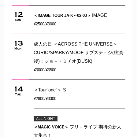
12
IMAGE
＜IMAGE TOUR JA-K～02-03＞
Sun
¥2500/¥3000
13
成人の日 ＜ACROSS THE UNIVERSE＞
Mon
CURIO/SPARKY/MOOF サブステ－ジ(終演
後)：ジョ－・ミチオ(DUSK)
¥3000/¥3500
14
＜Tour“one”＞ S
Tue
¥2800/¥3300
ALL NIGHT
フリ－ライブ
期待の新人
＜MAGIC VOICE＞
大集合！