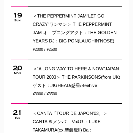
19
＜THE PEPPERMINT JAM“LET GO
Sun
CRAZY”ワンマン＞ THE PEPPERMINT
JAM オ－プニングアクト：THE GOLDEN
YEARS DJ：BIG PON(LAUGHIN'NOSE)
¥2000 / ¥2500
20
＜“A LONG WAY TO HERE & NOW”JAPAN
Mon
TOUR 2003＞ THE PARKINSONS(from UK)
ゲスト：JIGHEAD/惑星/Beehive
¥3000 / ¥3500
21
＜CANTA『TOUR DE JAPON'03』＞
Tue
CANTA ※メンバ－ Vo&Gt：LUKE
TAKAMURA(ex.聖飢魔II) Ba：