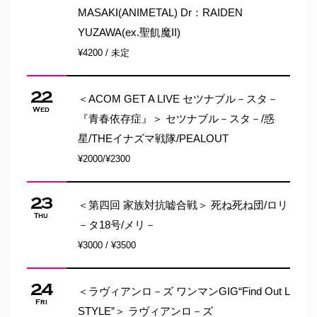
MASAKI(ANIMETAL) Dr：RAIDEN
YUZAWA(ex.聖飢魔II)
¥4200 / 未定
22
＜ACOM GET A LIVE セツナブル－スタ－
Wed
『青春依存症』＞ セツナブル－スタ－/惑
星/THEイナズマ戦隊/PEALOUT
¥2000/¥2300
23
＜第四回 家族対抗嘘合戦＞ 死ね死ね団/ロリ
Thu
－タ18号/メリ－
¥3000 / ¥3500
24
＜ラヴィアンロ－ズ ワンマンGIG“Find Out L
Fri
STYLE”＞ ラヴィアンロ－ズ