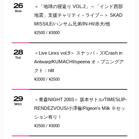
26
＜「地球の寝返り VOL.2」～「インド西部
Sun
地震」支援チャリティ－ライブ～＞ SKAD
MISSILE/ハンサム兄弟/IN-HI/赤犬/他
¥2500 / ¥3000
28
＜Live Linxs vol.9＞ スナッパ－ズ/Crash in
Tue
Antwarp/KUMACHI/speena オ－プニングア
クト：nitt
¥2000 / ¥2500
29
＜青森NIGHT 2003＞ 坂本サトル/TIMESLIP-
Wed
RENDEZVOUS/小澤倫/Pigeon's Milk ※セッ
ション有り！
¥2500 / ¥3000