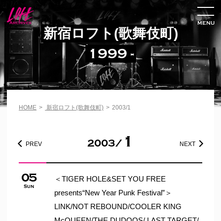
MENU
新宿ロフト(歌舞伎町)
1999 -
HOME
>
新宿ロフト(歌舞伎町)
>
2003/1
1
2003/
PREV
NEXT
05
＜TIGER HOLE&SET YOU FREE
Sun
presents“New Year Punk Festival”＞
LINK/NOT REBOUND/COOLER KING
McQUEEN/THE DUDOOS/ LAST TARGET/