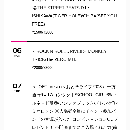
陽/THE STREET BEATS DJ：
ISHIKAWA(TIGER HOLE)/CHIBA(SET YOU
FREE)
¥1500/¥2000
06
＜ROCK'N ROLL DRIVE!!＞ MONKEY
Mon
TRICK/The ZERO MHz
¥2800/¥3000
07
＜LOFT presents おとそライブ2003＞ 一方
Tue
通行9→17/コンタクト/SCHOOL GIRL'69/ ト
ルネ－ド竜巻/フジファブリック/メレンゲ/レ
ミオロメン ※入場者全員にイベント参加バ
ンドの音源が入った コンピレ－ションCDプ
レゼント！ ※開演までにご入場された方(前