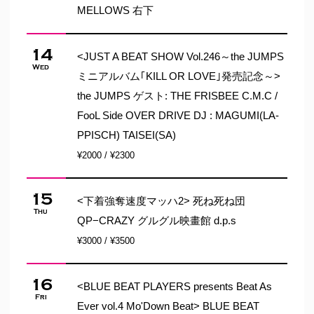
MELLOWS 右下
14
<JUST A BEAT SHOW Vol.246～the JUMPS
Wed
ミニアルバム｢KILL OR LOVE｣発売記念～>
the JUMPS ゲスト: THE FRISBEE C.M.C /
FooL Side OVER DRIVE DJ : MAGUMI(LA-
PPISCH) TAISEI(SA)
¥2000 / ¥2300
15
<下着強奪速度マッハ2> 死ね死ね団
Thu
QP−CRAZY グルグル映畫館 d.p.s
¥3000 / ¥3500
16
<BLUE BEAT PLAYERS presents Beat As
Fri
Ever vol.4 Mo'Down Beat> BLUE BEAT