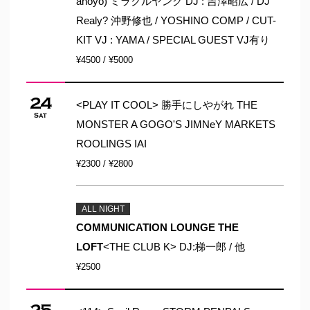
anoyo) ミラクルヤング DJ : 吉澤昭広 / DJ
Realy? 沖野修也 / YOSHINO COMP / CUT-
KIT VJ : YAMA / SPECIAL GUEST VJ有り
¥4500 / ¥5000
24
<PLAY IT COOL> 勝手にしやがれ THE
Sat
MONSTER A GOGO'S JIMNeY MARKETS
ROOLINGS IAI
¥2300 / ¥2800
ALL NIGHT
COMMUNICATION LOUNGE THE
LOFT
<THE CLUB K> DJ:梯一郎 / 他
¥2500