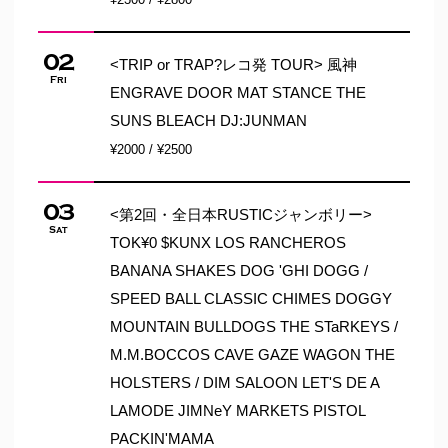
02
<TRIP or TRAP?レコ発 TOUR> 風神
Fri
ENGRAVE DOOR MAT STANCE THE
SUNS BLEACH DJ:JUNMAN
¥2000 / ¥2500
03
<第2回・全日本RUSTICジャンボリー>
Sat
TOK¥0 $KUNX LOS RANCHEROS
BANANA SHAKES DOG 'GHI DOGG /
SPEED BALL CLASSIC CHIMES DOGGY
MOUNTAIN BULLDOGS THE STaRKEYS /
M.M.BOCCOS CAVE GAZE WAGON THE
HOLSTERS / DIM SALOON LET'S DE A
LAMODE JIMNeY MARKETS PISTOL
PACKIN'MAMA