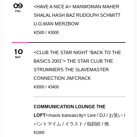
09
<HAVE A NICE A> MANWOMAN MAHER
Fri
SHALAL HASH BAZ RUDOLPH SCHMITT
U.G.MAN MERZBOW
¥2500 / ¥3000
10
<CLUB THE STAR NIGHT "BACK TO THE
Sat
BASICS 2001"> THE STAR CLUB THE
STRUMMERS THE SLAVEMASTER
CONNECTION JIM'CRACK
¥3000 / ¥3400
COMMUNICATION LOUNGE THE
LOFT
<maxis kansascity> Live / DJ / お笑い /
パントマイム / イラスト / 似顔絵 / 他
¥1000