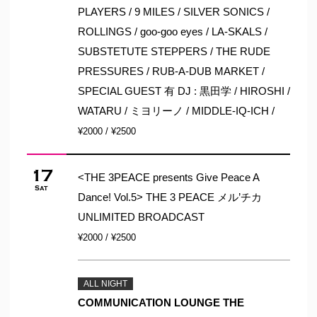
PLAYERS / 9 MILES / SILVER SONICS /
ROLLINGS / goo-goo eyes / LA-SKALS /
SUBSTETUTE STEPPERS / THE RUDE
PRESSURES / RUB-A-DUB MARKET /
SPECIAL GUEST 有 DJ : 黒田学 / HIROSHI /
WATARU / ミヨリーノ / MIDDLE-IQ-ICH /
¥2000 / ¥2500
17
<THE 3PEACE presents Give Peace A
Sat
Dance! Vol.5> THE 3 PEACE メル’チカ
UNLIMITED BROADCAST
¥2000 / ¥2500
ALL NIGHT
COMMUNICATION LOUNGE THE