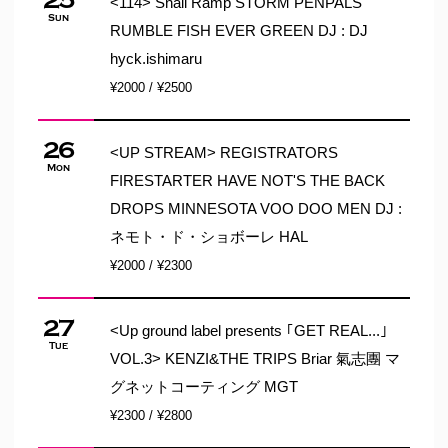
25
<114> Snail Ramp STORM PENPALS
Sun
RUMBLE FISH EVER GREEN DJ : DJ
hyck.ishimaru
¥2000 / ¥2500
26
<UP STREAM> REGISTRATORS
Mon
FIRESTARTER HAVE NOT'S THE BACK
DROPS MINNESOTA VOO DOO MEN DJ :
ネモト・ド・ショボーレ HAL
¥2000 / ¥2300
27
<Up ground label presents ｢GET REAL...｣
Tue
VOL.3> KENZI&THE TRIPS Briar 氣志團 マ
グネットコーティング MGT
¥2300 / ¥2800