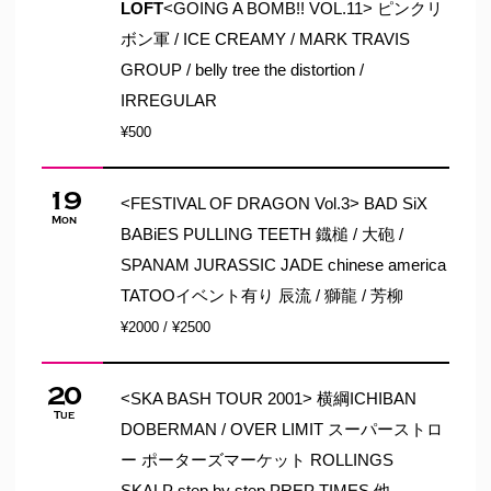
LOFT
<GOING A BOMB!! VOL.11> ピンクリ
ボン軍 / ICE CREAMY / MARK TRAVIS
GROUP / belly tree the distortion /
IRREGULAR
¥500
19
<FESTIVAL OF DRAGON Vol.3> BAD SiX
Mon
BABiES PULLING TEETH 鐡槌 / 大砲 /
SPANAM JURASSIC JADE chinese america
TATOOイベント有り 辰流 / 獅龍 / 芳柳
¥2000 / ¥2500
20
<SKA BASH TOUR 2001> 横綱ICHIBAN
Tue
DOBERMAN / OVER LIMIT スーパーストロ
ー ポーターズマーケット ROLLINGS
SKALP step by step PREP TIMES 他