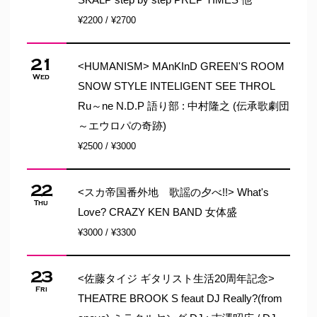
¥2200 / ¥2700
21
<HUMANISM> MAnKInD GREEN'S ROOM
Wed
SNOW STYLE INTELIGENT SEE THROL
Ru～ne N.D.P 語り部 : 中村隆之 (伝承歌劇団
～エウロパの奇跡)
¥2500 / ¥3000
22
<スカ帝国番外地 歌謡の夕べ!!> What's
Thu
Love? CRAZY KEN BAND 女体盛
¥3000 / ¥3300
23
<佐藤タイジ ギタリスト生活20周年記念>
Fri
THEATRE BROOK S feaut DJ Really?(from