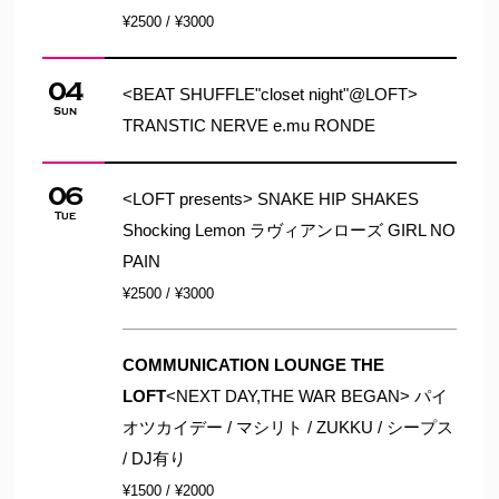
¥2500 / ¥3000
04
<BEAT SHUFFLE"closet night"@LOFT>
Sun
TRANSTIC NERVE e.mu RONDE
06
<LOFT presents> SNAKE HIP SHAKES
Tue
Shocking Lemon ラヴィアンローズ GIRL NO
PAIN
¥2500 / ¥3000
COMMUNICATION LOUNGE THE
LOFT
<NEXT DAY,THE WAR BEGAN> パイ
オツカイデー / マシリト / ZUKKU / シープス
/ DJ有り
¥1500 / ¥2000