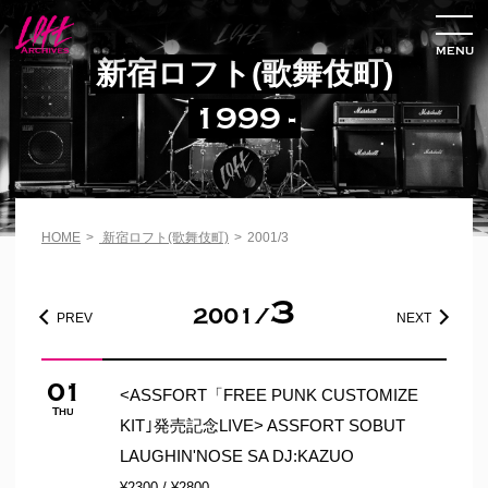
MENU
新宿ロフト(歌舞伎町)
1999 -
HOME
>
新宿ロフト(歌舞伎町)
>
2001/3
3
2001/
PREV
NEXT
01
<ASSFORT「FREE PUNK CUSTOMIZE
Thu
KIT｣発売記念LIVE> ASSFORT SOBUT
LAUGHIN'NOSE SA DJ:KAZUO
¥2300 / ¥2800