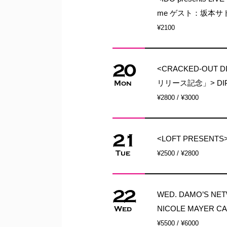
me ゲスト：坂本サ
¥2100
20
<CRACKED-OUT 
リリース記念」> DI
Mon
¥2800 / ¥3000
21
<LOFT PRESENTS> 
Tue
¥2500 / ¥2800
22
WED. DAMO’S N
NICOLE MAYER C
Wed
¥5500 / ¥6000