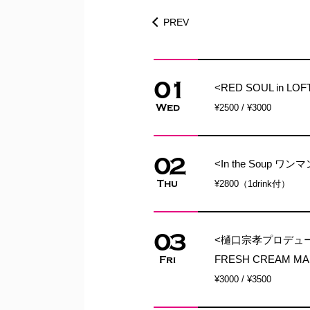
PREV
01
<RED SOUL in LOF
Wed
¥2500 / ¥3000
02
<In the Soup 
Thu
¥2800（1drink付）
03
<樋口宗孝プロデュース「MU
FRESH CREAM MASH
Fri
¥3000 / ¥3500