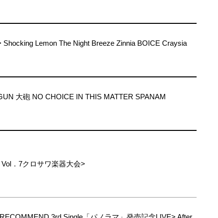
hocking Lemon The Night Breeze Zinnia BOICE Craysia
UN 大砲 NO CHOICE IN THIS MATTER SPANAM
！Vol．7クロサワ楽器大会>
IVE RECOMMEND 3rd Single「パノラマ」発売記念LIVE> After