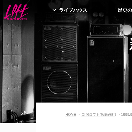
ライブハウス
歴史の
HOME
>
新宿ロフト(歌舞伎町)
>
1999/