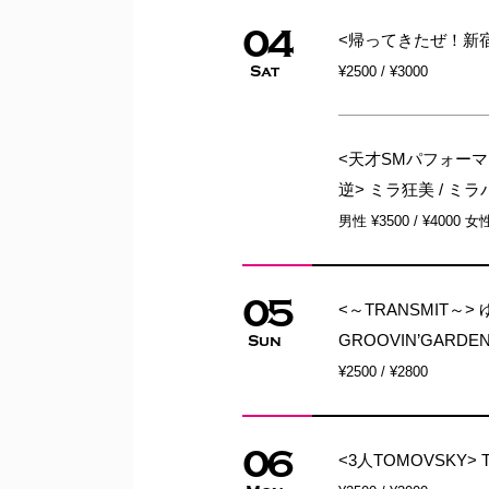
04
<帰ってきたぜ！新
Sat
¥2500 / ¥3000
<天才SMパフォーマ
逆> ミラ狂美 / ミラ
男性 ¥3500 / ¥4000 女性
05
<～TRANSMIT～> ゆう
GROOVIN’GARDEN 
Sun
¥2500 / ¥2800
06
<3人TOMOVSKY> 