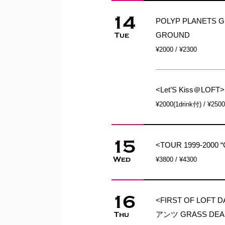
14
POLYP PLANETS 
GROUND
Tue
¥2000 / ¥2300
<Let’S Kiss＠LOFT>
¥2000(1drink付) / ¥250
15
<TOUR 1999-2000 
Wed
¥3800 / ¥4300
16
<FIRST OF LOFT
アンツ GRASS DEA
Thu