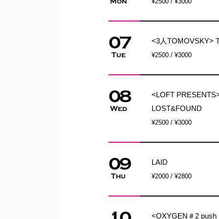
Mon
¥2500 / ¥3000
07
<3人TOMOVSKY> 
Tue
¥2500 / ¥3000
08
<LOFT PRESENT
LOST&FOUND
Wed
¥2500 / ¥3000
09
LAID
Thu
¥2000 / ¥2800
10
<OXYGEN＃2 push