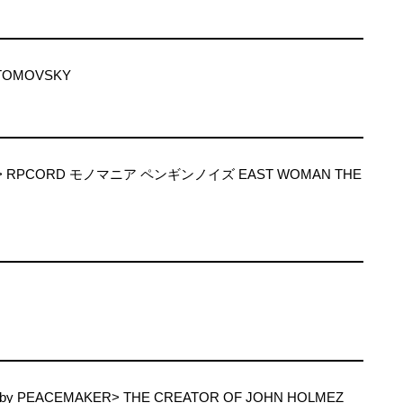
TOMOVSKY
S> RPCORD モノマニア ペンギンノイズ EAST WOMAN THE
 by PEACEMAKER> THE CREATOR OF JOHN HOLMEZ