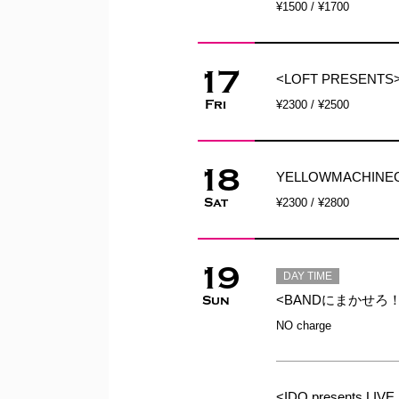
¥1500 / ¥1700
17
<LOFT PRESENTS> S
Fri
¥2300 / ¥2500
18
YELLOWMACHINEG
Sat
¥2300 / ¥2800
19
DAY TIME
<BANDにまかせろ
Sun
NO charge
<IDO presents L