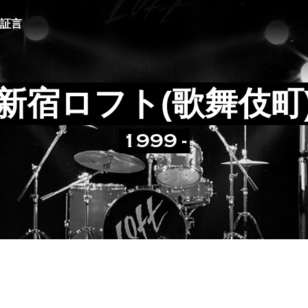
証言
新宿ロフト(歌舞伎町
1999 -
9