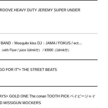
GROOVE HEAVY DUTY JEREMY SUPER UNDER
 BAND：Mosquito kiss DJ：JAMA / FOKUS / ect…
0（with Flyer / juice 1drink付） / ¥3000（1drink付）
“GO FOR IT”> THE STREET BEATS
 DAYS> GOLD ONE The conan TOOTH PICK ベイビージャイ
D MISSIGUN MOCKERS