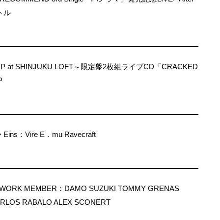
トル
DIP at SHINJUKU LOFT～限定盤2枚組ライブCD「CRACKED
P
Eins：Vire E．mu Ravecraft
ETWORK MEMBER：DAMO SUZUKI TOMMY GRENAS
ARLOS RABALO ALEX SCONERT