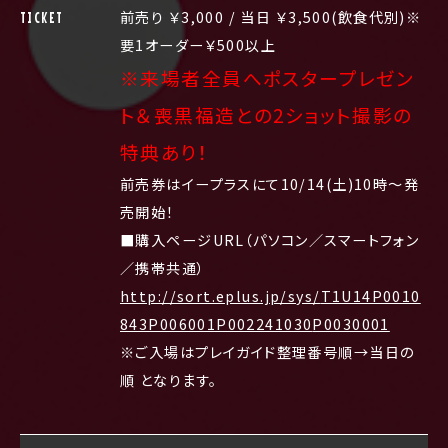
前売り ￥3,000 / 当日 ￥3,500(飲食代別)※
TICKET
要1オーダー￥500以上
※来場者全員へポスタープレゼン
ト＆喪黒福造との2ショット撮影の
特典あり！
前売券はイープラスにて10/14(土)10時～発
売開始！
■購入ページURL（パソコン／スマートフォン
／携帯共通）
http://sort.eplus.jp/sys/
T1U14P0010
843P006001P002241030
P0030001
※ご入場はプレイガイド整理番号順→当日の
順 となります。