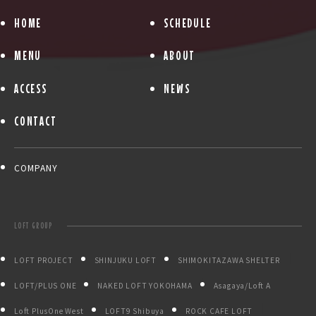
HOME
SCHEDULE
MENU
ABOUT
ACCESS
NEWS
CONTACT
COMPANY
LOFT GROUP
LOFT PROJECT
SHINJUKU LOFT
SHIMOKITAZAWA SHELTER
LOFT/PLUS ONE
NAKED LOFT YOKOHAMA
Asagaya/Loft A
Loft PlusOne West
LOFT9 Shibuya
ROCK CAFE LOFT