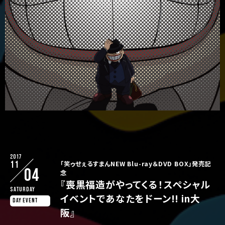
2017
11
「笑ゥせぇるすまんNEW Blu-ray＆DVD BOX」発売記
04
念
『喪黒福造がやってくる！スペシャル
Saturday
イベントであなたをドーン!! in大
DAY EVENT
阪』