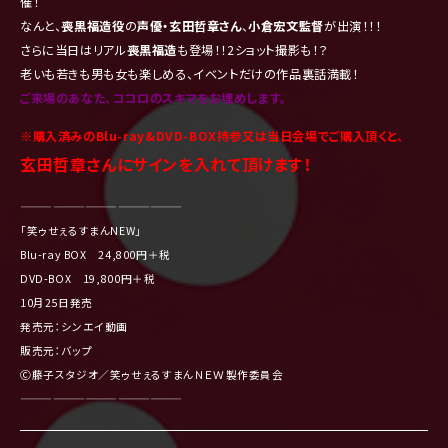
催！
なんと、
喪黒福造役
の
声優・玄田哲章さん
、
小倉宏文監督
が出演！！！
さらに当日はリアル
喪黒福造
も登場！！2ショット撮影も！？
老いも若きも男も女も楽しめる、イベントだけの作品裏話満載！
ご来場のあなた、ココロのスキマをお埋めします。
※購入済みのBlu-ray&DVD-BOX持参又は当日会場でご購入頂くと、
玄田哲章さんにサインを入れて頂けます！
———————————————
「笑ゥせぇるすまんNEW」
Blu-ray BOX 24,800円＋税
DVD-BOX 19,800円＋税
10月25日発売
発売元：シンエイ動画
販売元：バップ
Ⓒ藤子スタジオ／笑ゥせぇるすまんＮＥＷ製作委員会
———————————————