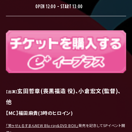
OPEN 12:00 - START 13:00
玄田哲章(喪黒福造 役)、小倉宏文(監督)、
【出演】
他
【MC】福田麻貴(
3時のヒロイン)
「笑ゥせぇるすまんNEW Blu-ray＆DVD BOX」
発売を記念してSPイベント開