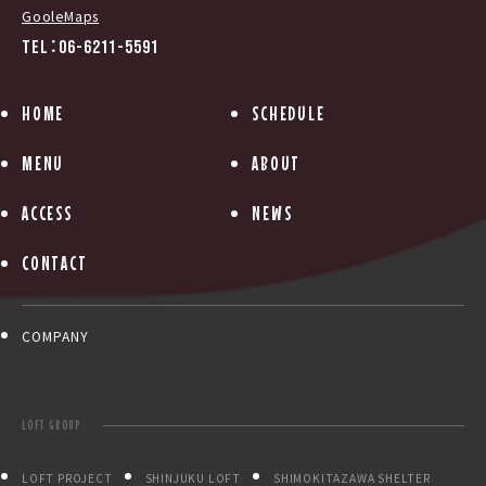
GooleMaps
TEL：06-6211-5591
HOME
SCHEDULE
MENU
ABOUT
ACCESS
NEWS
CONTACT
COMPANY
LOFT GROUP
LOFT PROJECT
SHINJUKU LOFT
SHIMOKITAZAWA SHELTER