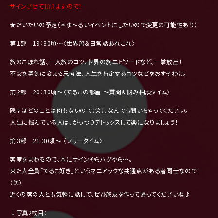
サインさせて頂きますので！
★だいたいの予定（＊ゆ〜るいイベントにしたいので変更の可能性あり）
第１部 19：30頃〜〈世界旅＆日常話あれこれ〉
旅のこぼれ話、一人旅のコツ、世界の旅エピソードなど、一挙放出！
不安を勇気に変える思考法、人生を肯定するコツなどをおすそわけ。
第２部 20：30頃〜〈てるこの部屋 〜質問＆悩み相談タイム〉
隠すほどのことは何もないので（笑）、なんでも聞いちゃってください。
人生に悩んでいる人は、がっつりデトックスして楽になりましょう！
第３部 21:30頃〜 〈フリータイム〉
客席をまわるので、本にサインやらハグやら〜。
来た人全員「てるこ好き」というマニアックな共通点がある者同士なので
（笑）
近くの席の人とも気軽に話して、ぜひ旅友を作って帰ってくださいね♪
↓写真2枚目：