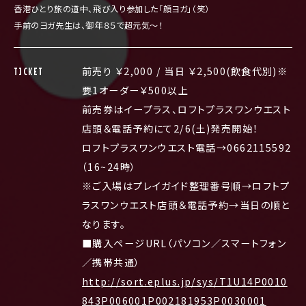
香港ひとり旅の道中、飛び入り参加した「顔ヨガ」（笑）
手前のヨガ先生は、御年８５で超元気〜！
前売り ￥2,000 / 当日 ￥2,500(飲食代別)※
TICKET
要1オーダー￥500以上
前売券はイープラス、ロフトプラスワンウエスト
店頭＆電話予約にて2/6(土)発売開始！
ロフトプラスワンウエスト電話→0662115592
（16~24時）
※ご入場はプレイガイド整理番号順→ロフトプ
ラスワンウエスト店頭＆電話予約→当日の順と
なります。
■購入ページURL（パソコン／スマートフォン
／携帯共通）
http://sort.eplus.jp/sys/T1U14P0010
843P006001P002181953P0030001