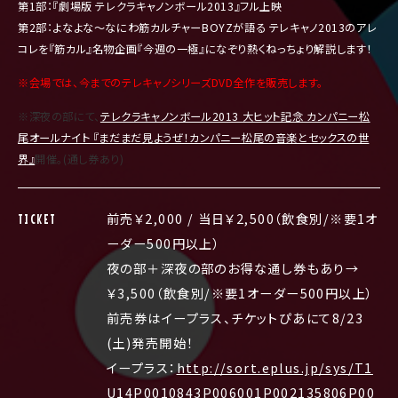
第1部：『劇場版 テレクラキャノンボール2013』フル上映
第2部：よなよな～なにわ筋カルチャーBOYZが語る テレキャノ2013のアレ
コレを『筋カル』名物企画『今週の一極』になぞり熱くねっちょり解説します！
※会場では、今までのテレキャノシリーズDVD全作を販売します。
※深夜の部にて、
テレクラキャノンボール2013 大ヒット記念 カンパニー松
尾オールナイト 『まだまだ見ようぜ！カンパニー松尾の音楽とセックスの世
界』
開催。(通し券あり)
前売￥2,000 / 当日￥2,500（飲食別/※要1オ
TICKET
ーダー500円以上）
夜の部＋深夜の部のお得な通し券もあり→
￥3,500（飲食別/※要1オーダー500円以上）
前売券はイープラス、チケットぴあにて8/23
(土)発売開始！
イープラス：
http://sort.eplus.jp/sys/T1
U14P0010843P006001P002135806P00