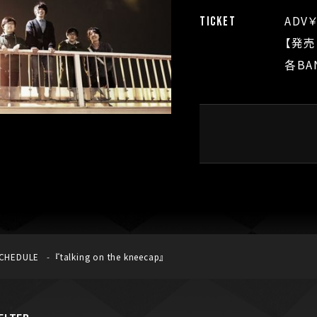
ADV￥
TICKET
【発売
各BA
CHEDULE
『talking on the kneecap』