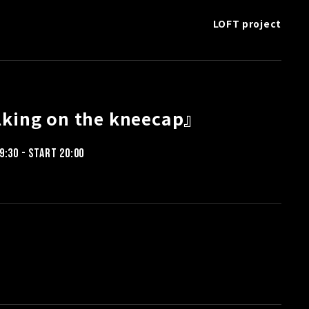
LOFT project
lking on the kneecap』
9:30 - START 20:00