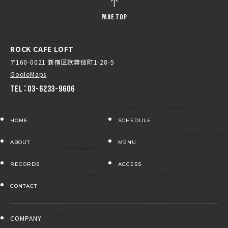
PAGE TOP
ROCK CAFE LOFT
〒160-0021 新宿区歌舞伎町1-28-5
GooleMaps
TEL：03-6233-9606
HOME
SCHEDULE
ABOUT
MENU
RECORDS
ACCESS
CONTACT
COMPANY