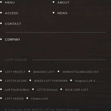
MENU
ABOUT
ACCESS
NEWS
CONTACT
COMPANY
LOFT GROUP
LOFT PROJECT
SHINJUKU LOFT
SHIMOKITAZAWA SHELTER
LOFT/PLUS ONE
NAKED LOFT YOKOHAMA
Asagaya/Loft A
Loft PlusOne West
LOFT9 Shibuya
ROCK CAFE LOFT
LOFT HEAVEN
Flowers Loft
© Copyright
2026 NAKED LOFT.All Rights Reserved