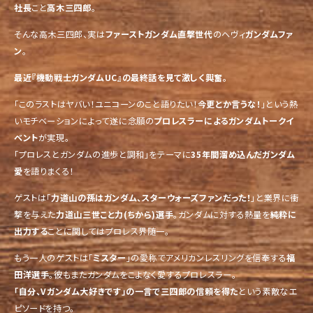
社長
こと
高木三四郎
。
そんな高木三四郎、実は
ファーストガンダム直撃世代
のヘヴィ
ガンダムファ
ン
。
最近『機動戦士ガンダムUC』の最終話を見て激しく興奮。
「このラストはヤバい！ユニコーンのこと語りたい！
今更とか言うな！
」という熱
いモチベーションによって遂に念願の
プロレスラーによるガンダムトークイ
ベント
が実現。
「プロレスとガンダムの進歩と調和」をテーマに
35年間溜め込んだガンダム
愛
を語りまくる！
ゲストは「
力道山の孫はガンダム、スターウォーズファンだった！
」と業界に衝
撃を与えた
力道山三世こと力(ちから)選手
。ガンダムに対する熱量を
純粋に
出力する
ことに関してはプロレス界随一。
もう一人のゲストは「
ミスター
」の愛称でアメリカンレスリングを信奉する
福
田洋選手
。彼もまたガンダムをこよなく愛するプロレスラー。
「自分、Vガンダム大好きです」の一言で三四郎の信頼を得た
という素敵なエ
ピソードを持つ。