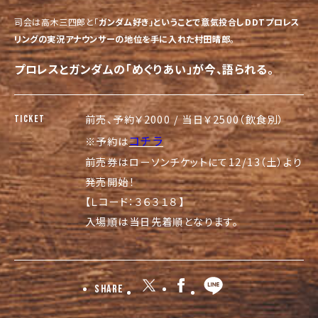
司会は高木三四郎と「
ガンダム好き」ということで意気投合しDDTプロレス
リングの実況アナウンサーの地位を手に入れた村田晴郎
。
プロレスとガンダムの「めぐりあい」が今、語られる。
前売、予約￥2000 / 当日￥2500（飲食別）
TICKET
コチラ
※予約は
前売券はローソンチケットにて12/13（土）より
発売開始！
【Ｌコード：３６３１８】
入場順は当日先着順となります。
Share