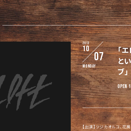
2013
10
「
07
と
Monday
ブ」
OPEN 1
【出演】ツジカオルコ、花房