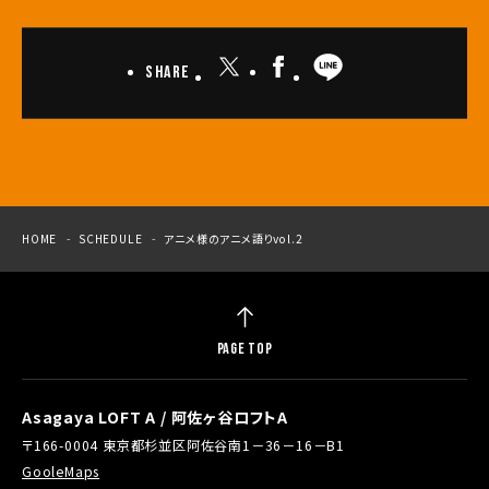
Share
HOME
SCHEDULE
アニメ様のアニメ語りvol.2
PAGE TOP
Asagaya LOFT A / 阿佐ヶ谷ロフトA
〒166-0004 東京都杉並区阿佐谷南1－36－16－B1
GooleMaps