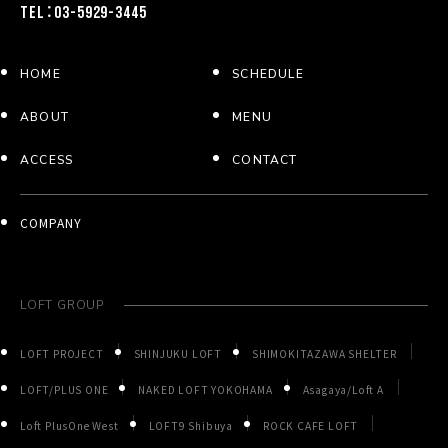
TEL：03-5929-3445
HOME
SCHEDULE
ABOUT
MENU
ACCESS
CONTACT
COMPANY
LOFT GROUP
LOFT PROJECT
SHINJUKU LOFT
SHIMOKITAZAWA SHELTER
LOFT/PLUS ONE
NAKED LOFT YOKOHAMA
Asagaya/Loft A
Loft PlusOne West
LOFT9 Shibuya
ROCK CAFE LOFT