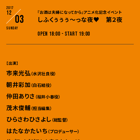
2017
12
『お酒は夫婦になってから』アニメ化記念イベント
03
しふくぅぅぅ～っな夜♥ 第２夜
Sunday
OPEN 18:00 - START 19:00
【出演】
市来光弘
（水沢壮良役）
朝井彩加
（白石結役）
仲田ありさ
（桜井小春役）
茂木俊輔
（担当編集）
ひらさわひさよし
（総監督）
はたなかたいち
（プロデューサー）