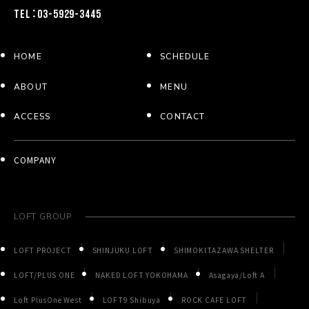
TEL：03-5929-3445
HOME
SCHEDULE
ABOUT
MENU
ACCESS
CONTACT
COMPANY
LOFT GROUP
LOFT PROJECT
SHINJUKU LOFT
SHIMOKITAZAWA SHELTER
LOFT/PLUS ONE
NAKED LOFT YOKOHAMA
Asagaya/Loft A
Loft PlusOne West
LOFT9 Shibuya
ROCK CAFE LOFT