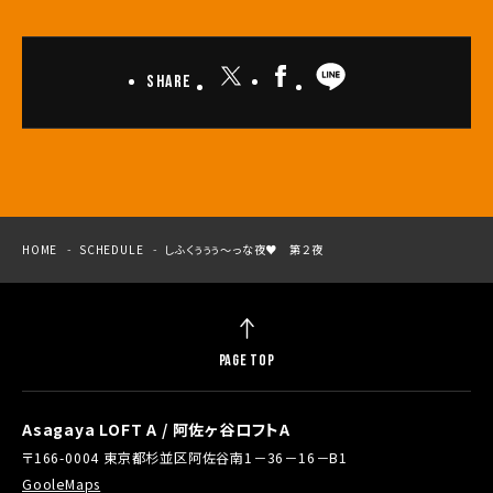
Share
HOME
SCHEDULE
しふくぅぅぅ～っな夜♥ 第２夜
PAGE TOP
Asagaya LOFT A / 阿佐ヶ谷ロフトA
〒166-0004 東京都杉並区阿佐谷南1－36－16－B1
GooleMaps