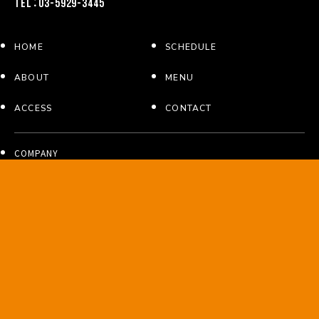
TEL：03-5929-3445
HOME
SCHEDULE
ABOUT
MENU
ACCESS
CONTACT
COMPANY
LOFT GROUP
LOFT PROJECT
SHINJUKU LOFT
SHIMOKITAZAWA SHELTER
LOFT/PLUS ONE
NAKED LOFT YOKOHAMA
Asagaya/Loft A
Loft PlusOne West
LOFT9 Shibuya
ROCK CAFE LOFT