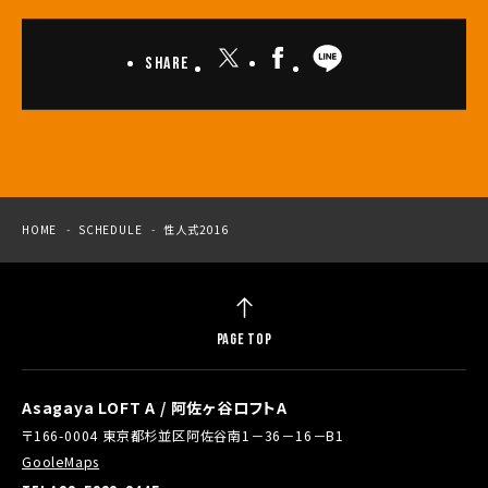
Share
HOME
SCHEDULE
性人式2016
PAGE TOP
Asagaya LOFT A / 阿佐ヶ谷ロフトA
〒166-0004 東京都杉並区阿佐谷南1－36－16－B1
GooleMaps