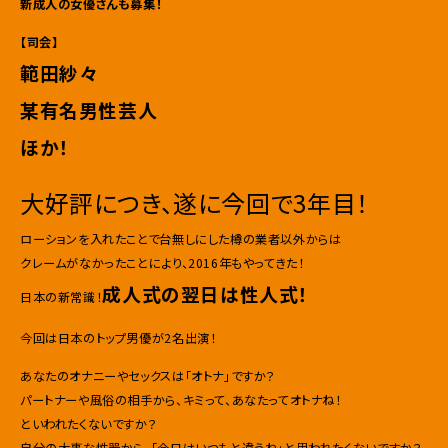
新成人の女優さんも募集！
【司会】
範田紗々
某有名男性芸人
ほか！
大好評につき、遂に今回で3年目！
ローションを入れたことで台無しにした樽の業者以外からは
クレームがなかったことにより、2016年もやってきた！
成人式の翌日は性人式！
日本の新常識！
今回は日本のトップ男優が2名出演！
あなたのオナニーやセックスは「オトナ」ですか？
パートナーや風俗の相手から、キミって、あなたってオトナね！
といわれたくないですか？
自分の大事な性器から、「今日はいつもと違うね」と思われたくないですか？