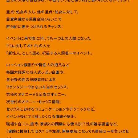
童貞・処女の人も、他の童貞・処女に対して、
目糞鼻糞から馬糞金粉くらいまで
圧倒的に差をつけられるチャンス！
イベントに来て性に対しても一つ上の人間になった
「性に対してオトナ」の人を
「新性人」として認め、祝福する人類唯一のイベント。
ローション鏡割りや新性人の抱負など
毎回大好評な成人式っぽい企画や、
各分野の性の熟練者達による
ファンタジーではない本当のセックス、
究極のオナニーＶＳ至高のオナニー、
次世代のオナニー・セックス情報、
セックスにおけるコミュニケーションやテクニックなど、
イベント後にすぐ試したくなる情報や技術、
職場や合コン、接待、家族との団欒にも使える！？性の雑学講座など、
（実際に披露してセクハラや左遷、家庭崩壊になっても責任は一切負いませ