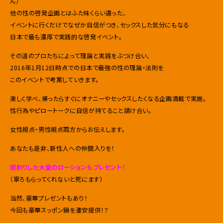
ん）
他の性の啓発企画とはふた味くらい違った、
イベントに行くだけでなぜか自信がつき、セックスした気分にもなる
日本で最も濃厚で実践的な啓発イベント。
その道のプロたちによって理論と実践をぶつけ合い、
2016年1月12日時点での日本で最強の性の理論・法則を
このイベントで考案していきます。
楽しく学べ、帰ったらすぐにオナニーやセックスしたくなる企画満載で実施。
性行為やピロートークに自信が持てること請け合い。
女性視点・男性視点両方からお伝えします。
あなたも是非、新性人への仲間入りを！
鏡割りした大量のローションもプレゼント！
（寧ろもらってくれないと死にます）
当然、豪華プレゼントもあり！
今回も豪華スッポン鍋を激安提供！？