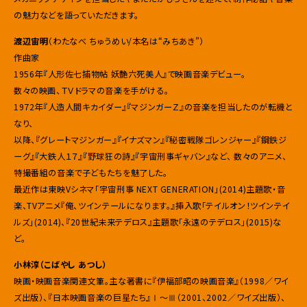
の魅力などを語っていただきます。
渡辺宙明
（わたなべ ちゅうめい/本名は“みちあき”）
作曲家
1956年『人形佐七捕物帖 妖艶六死美人』で映画音楽デビュー。
数々の映画、ＴＶドラマの音楽を手がける。
1972年『人造人間キカイダー』『マジンガーＺ』の音楽を担当したのが転機と
なり、
以降、『グレートマジンガー』『イナズマン』『秘密戦隊ゴレンジャー』『鋼鉄ジ
ーグ』『大鉄人１７』『野球狂の詩』『宇宙刑事ギャバン』など、 数々のアニメ、
特撮番組の音楽で子どもたちを魅了した。
最近作は東映Vシネマ「宇宙刑事 NEXT GENERATION」(2014)主題歌・音
楽、TVアニメ『俺、ツインテールになります。』挿入歌「テイルオン！ツインテイ
ルズ」(2014)、『20世紀未来テデロス』主題歌「永遠のテデロス」(2015)な
ど。
小林淳（こばやし あつし）
映画・映画音楽関連文筆。主な著書に『伊福部昭の映画音楽』（1998／ワイ
ズ出版）、『日本映画音楽の巨星たち』Ⅰ～Ⅲ（2001、2002／ワイズ出版）、