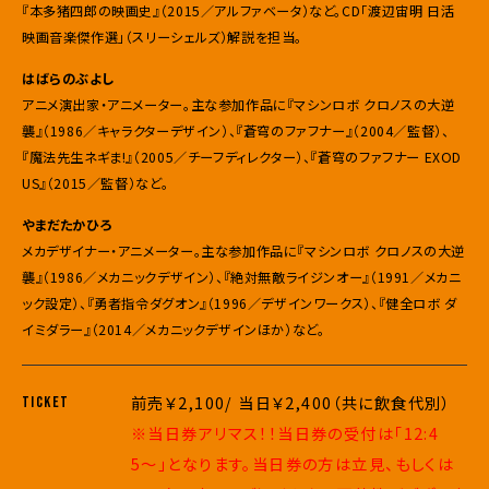
『本多猪四郎の映画史』（2015／アルファベータ）など。CD「渡辺宙明 日活
映画音楽傑作選」（スリーシェルズ）解説を担当。
はばらのぶよし
アニメ演出家・アニメーター。主な参加作品に『マシンロボ クロノスの大逆
襲』（1986／キャラクターデザイン）、『蒼穹のファフナー』（2004／監督）、
『魔法先生ネギま!』（2005／チーフディレクター）、『蒼穹のファフナー EXOD
US』（2015／監督）など。
やまだたかひろ
メカデザイナー・アニメーター。主な参加作品に『マシンロボ クロノスの大逆
襲』（1986／メカニックデザイン）、『絶対無敵ライジンオー』（1991／メカニ
ック設定）、『勇者指令ダグオン』（1996／デザインワークス）、『健全ロボ ダ
イミダラー』（2014／メカニックデザインほか）など。
前売￥2,100/ 当日￥2,400（共に飲食代別）
TICKET
※当日券アリマス！！当日券の受付は「12:4
5〜」となります。当日券の方は立見、もしくは