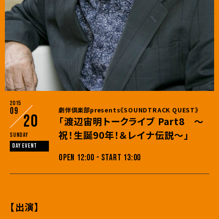
2015
09
劇伴倶楽部presents《SOUNDTRACK QUEST》
20
「渡辺宙明トークライブ Part8 ～
祝！生誕90年！＆レイナ伝説～」
Sunday
DAY EVENT
OPEN 12:00 - START 13:00
【出演】