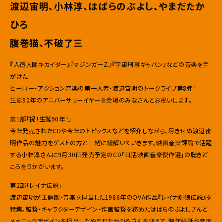
渡辺宙明、小林淳、はばらのぶよし、やまだたか
ひろ
腹巻猫、不破了三
『人造人間キカイダー』『マジンガーＺ』『宇宙刑事ギャバン』などの音楽を手
がけた
ヒーロー・アクション音楽の第一人者・渡辺宙明のトークライブ第8弾！
生誕90年のアニバーサリーイヤーを会場のみなさんとお祝いします。
第1部「祝！生誕90年！」
今年発売されたCDや今年のトピックスなどを紹介しながら、尽きせぬ渡辺宙
明作品の魅力をゲストの方と一緒に紐解いていきます。映画音楽評論で活躍
する小林淳さんに9月30日発売予定のCD「日活映画音楽傑作選」の聴きど
ころをうかがいます。
第2部「レイナ伝説」
渡辺宙明が主題歌・音楽を担当した1986年のOVA作品『レイナ剣狼伝説』を
特集。監督・キャラクターデザイン・作画監督を務めたはばらのぶよしさんと
メカニックデザインを担当したやまだたかひろさんを迎えて、制作秘話や音楽