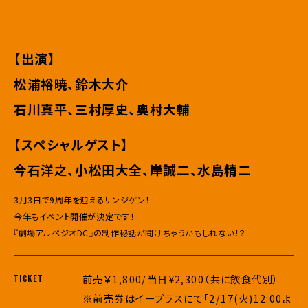
【出演】
松浦裕暁、鈴木大介
石川真平、三村厚史、奥村大輔
【スペシャルゲスト】
今石洋之、小松田大全、岸誠二、水島精二
3月3日で9周年を迎えるサンジゲン！
今年もイベント開催が決定です！
『劇場アルペジオDC』の制作秘話が聞けちゃうかもしれない！？
前売￥1,800/当日¥2,300（共に飲食代別）
TICKET
※前売券はイープラスにて「2/17(火)12:00よ