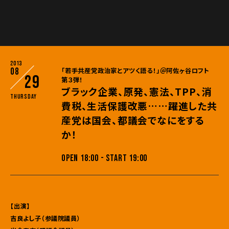
2013
08
「若手共産党政治家とアツく語る！」＠阿佐ヶ谷ロフト
29
第３弾！
ブラック企業、原発、憲法、TPP、消
Thursday
費税、生活保護改悪……躍進した共
産党は国会、都議会でなにをする
か！
OPEN 18:00 - START 19:00
【出演】
吉良よし子（参議院議員）