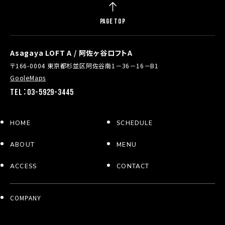
PAGE TOP
Asagaya LOFT A / 阿佐ヶ谷ロフトA
〒166-0004 東京都杉並区阿佐谷南1－36－16－B1
GooleMaps
TEL：03-5929-3445
HOME
SCHEDULE
ABOUT
MENU
ACCESS
CONTACT
COMPANY