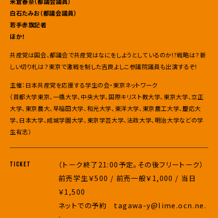
米倉春奈（都議会議員）
白石たみお
（都議会議員）
若手
赤旗記者
ほか！
共産党は国会、都議会で共産党はなにをしようとしているのか!?戦略は？新
しい切り札は？東京で激戦を制した吉良よしこ参議院議員も出演するぞ!
主催：日本共産党を応援する学生の会・東京ネットワーク
（首都大学東京、一橋大学、中央大学、国際キリスト教大学、東京大学、立正
大学、東京農大、早稲田大学、和光大学、東洋大学、東京農工大学、慶応大
学、日本大学、成城学園大学、東京学芸大学、法政大学、明治大学などの学
生有志）
（トーク終了21:00予定。その後フリートーク）
TICKET
前売学生￥500 / 前売一般￥1,000 / 当日
￥1,500
ネットでの予約 tagawa-y@lime.ocn.ne.