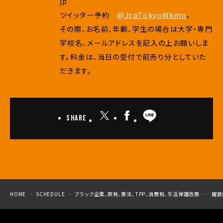
jp
ツイッター予約
@JcpTokyoWkmn
。
その際、お名前、年齢、学生の場合は大学・専門
学校名、メールアドレスを記入の上お願いしま
す。料金は、当日の受付で前売り分としていた
だきます。
Share
HOME
SCHEDULE
ブラック企業、原発、憲法、TPP、消費税、生活保護改悪……躍