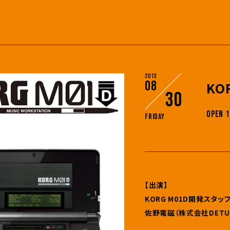
2013
08
KO
30
OPEN 1
Friday
【出演】
KORG M01D開発スタッ
佐野電磁（株式会社DETU