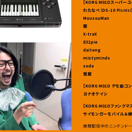
【KORG M01Dスーパ
わたなべ（DS-10 Picnic!
MousouMan
蘭
X-traX
832pie
daiteng
mistyminds
soda
蛍屋
【KORG M01D デモ
ヨナオケイシ
【KORG M01Dファン
サイモンガーモバイル＆
絶賛配信中のニンテンドー