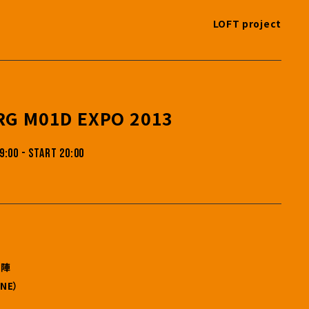
LOFT project
RG M01D EXPO 2013
9:00 - START 20:00
フ陣
NE）