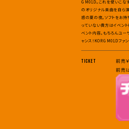
G M01D。これを使い
のオリジナル楽曲を自ら
惑の夏の夜。ソフトをお持
っていない貴方はイベント
ベント内容。もちろんユー
ャンス！KORG M01D
前売￥2
TICKET
前売は