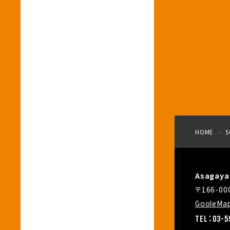
HOME
S
Asagay
〒166-
GooleMa
TEL：03-5