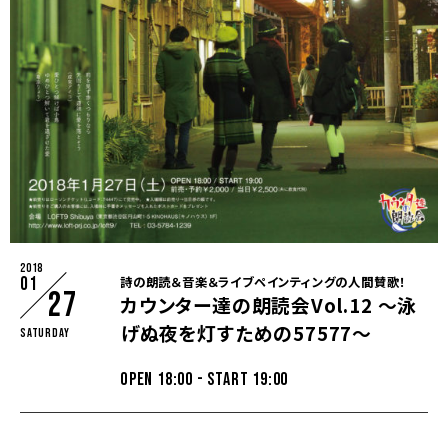
2018
01
詩の朗読＆音楽＆ライブペインティングの人間賛歌！
27
カウンター達の朗読会Vol.12 〜泳
げぬ夜を灯すための57577〜
Saturday
OPEN 18:00 - START 19:00