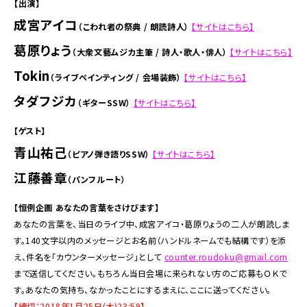
【出演】
成宮アイコ
（こわれ者の祭典 / 朗読詩人）
【サイトはこちら】
葛原りょう
（大衆文藝ムジカ主筆 / 詩人・歌人・俳人）
【サイトはこちら】
Tokin
（ライブペインティング / 会場装飾）
【サイトはこちら】
タダフジカ
（ギターSSW）
【サイトはこちら】
【ゲスト】
青山祐己
（ピアノ弾き語りSSW）
【サイトはこちら】
江藤善章
（パンフルート）
【恒例企画 あなたの言葉をさけびます】
あなたの言葉を、当日のライブ中、成宮アイコ・葛原りょうの二人が朗読しま
す。140文字以内のメッセージとお名前（ハンドルネームでも結構です）を添
え、件名を「カウンターメッセージ」として
counter.roudoku@gmail.com
まで送信してください。もちろん当日会場に来られない方のご応募もＯＫで
す。あなたの気持ち、なかったことにするまえに、ここに送ってください。
【締切：2018年1月25日(木)23:59】