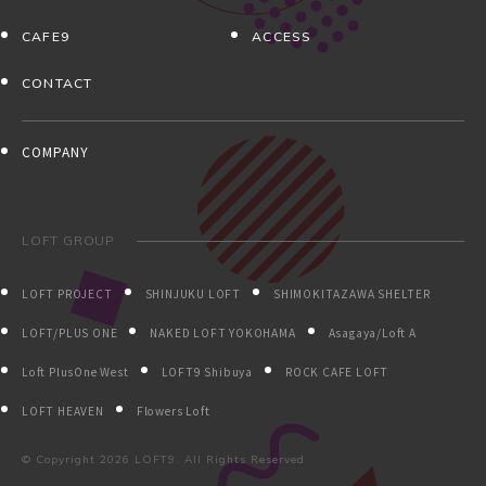
CAFE9
ACCESS
CONTACT
COMPANY
LOFT GROUP
LOFT PROJECT
SHINJUKU LOFT
SHIMOKITAZAWA SHELTER
LOFT/PLUS ONE
NAKED LOFT YOKOHAMA
Asagaya/Loft A
Loft PlusOne West
LOFT9 Shibuya
ROCK CAFE LOFT
LOFT HEAVEN
Flowers Loft
© Copyright
2026 LOFT9. All Rights Reserved