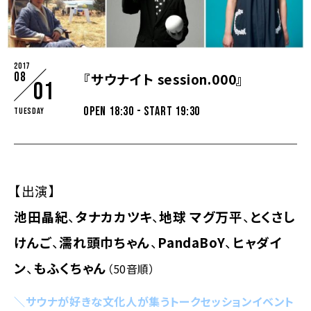
2017
08
『サウナイト session.000』
01
OPEN 18:30 - START 19:30
Tuesday
【出演】
池田晶紀
、
タナカカツキ
、
地球 マグ万平
、
とくさし
けんご
、
濡れ頭巾ちゃん
、
PandaBoY
、
ヒャダイ
ン
、
もふくちゃん
（50音順）
＼サウナが好きな文化人が集うトークセッションイベント