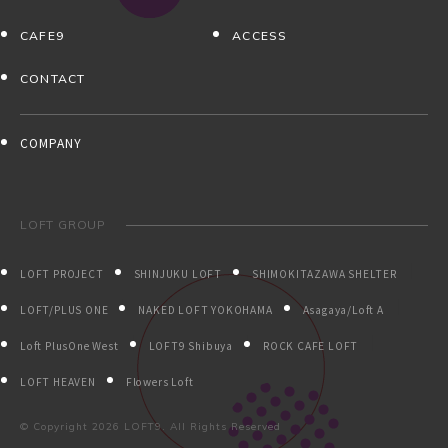
CAFE9
ACCESS
CONTACT
COMPANY
LOFT GROUP
LOFT PROJECT
SHINJUKU LOFT
SHIMOKITAZAWA SHELTER
LOFT/PLUS ONE
NAKED LOFT YOKOHAMA
Asagaya/Loft A
Loft PlusOne West
LOFT9 Shibuya
ROCK CAFE LOFT
LOFT HEAVEN
Flowers Loft
© Copyright
2026 LOFT9. All Rights Reserved