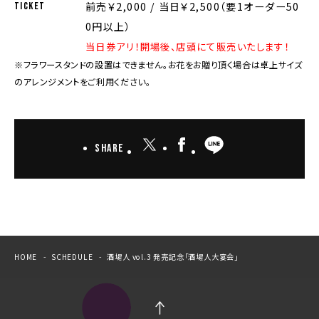
前売￥2,000 / 当日￥2,500（要1オーダー50
TICKET
0円以上）
当日券アリ！開場後、店頭にて販売いたします！
※フラワースタンドの設置はできません。お花をお贈り頂く場合は卓上サイズ
のアレンジメントをご利用ください。
Share
HOME
SCHEDULE
酒場人 vol.3 発売記念「酒場人大宴会」