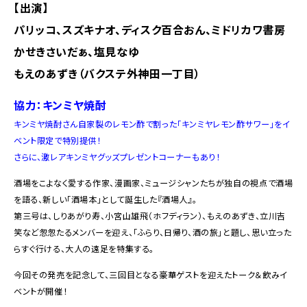
【出演】
パリッコ、スズキナオ、ディスク百合おん、ミドリカワ書房
かせきさいだぁ、塩見なゆ
もえのあずき（バクステ外神田一丁目）
協力：キンミヤ焼酎
キンミヤ焼酎さん自家製のレモン酢で割った「キンミヤレモン酢サワー」をイ
ベント限定で特別提供！
さらに、激レアキンミヤグッズプレゼントコーナーもあり！
酒場をこよなく愛する作家、漫画家、ミュージシャンたちが独自の視点で酒場
を語る、新しい「酒場本」として誕生した『酒場人』。
第三号は、しりあがり寿、小宮山雄飛（ホフディラン）、もえのあずき、立川吉
笑など怱怱たるメンバーを迎え、「ふらり、日帰り、酒の旅」と題し、思い立った
らすぐ行ける、大人の遠足を特集する。
今回その発売を記念して、三回目となる豪華ゲストを迎えたトーク＆飲みイ
ベントが開催！