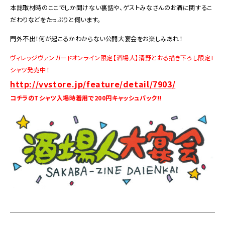
本誌取材時のここでしか聞けない裏話や、ゲストみなさんのお酒に関するこ
だわりなどをたっぷりと伺います。
門外不出！何が起こるかわからない公開大宴会をお楽しみあれ！
ヴィレッジヴァンガードオンライン限定【酒場人】清野とおる描き下ろし限定T
シャツ発売中！
http://vvstore.jp/feature/detail/7903/
コチラのTシャツ入場時着用で200円キャッシュバック!!