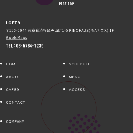
PAGE TOP
LOFT9
〒150-0044 東京都渋谷区円山町1-5 KINOHAUS(キノハウス) 1F
GooleMaps
TEL：03-5784-1239
HOME
SCHEDULE
ABOUT
MENU
CAFE9
ACCESS
CONTACT
COMPANY