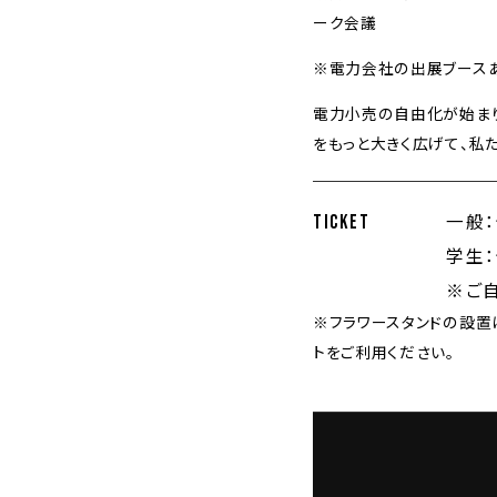
ーク会議
※電⼒会社の出展ブース
電力小売の自由化が始ま
をもっと大きく広げて
、私
一般：
TICKET
学生：
※ご
※フラワースタンドの設置
トをご利用ください。