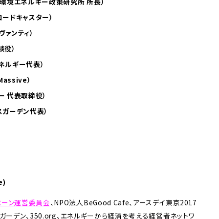
人環境エネルギー政策研究所 所長）
ロードキャスター）
ヴァンティ）
談役）
ネルギー代表）
Massive）
ー 代表取締役）
スガーデン代表）
e)
ペーン運営委員会
、NPO法⼈BeGood Cafe、アースデイ東京2017
スガーデン、350.org、エネルギーから経済を考える経営者ネットワ