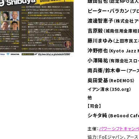
飯田哲也
（認定NPO法
ピーター・バラカン
（ブ
渡邊智恵子
（株式会社ア
吉原毅
（城南信用金庫相
藤川まゆみ
（上田市民エ
沖野修也
（Kyoto Jazz 
小澤陽祐
（有限会社スロ
南兵衛/鈴⽊幸⼀
（アー
奥田愛基
（ReDEMOS）
イアン清水（350.org）
他
【司会】
シキタ純
(BeGood Caf
主催：
パワーシフトキャン
協力：FoEジャパン、アー