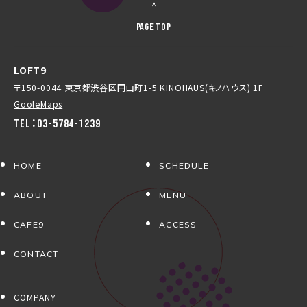
PAGE TOP
LOFT9
〒150-0044 東京都渋谷区円山町1-5 KINOHAUS(キノハウス) 1F
GooleMaps
TEL：03-5784-1239
HOME
SCHEDULE
ABOUT
MENU
CAFE9
ACCESS
CONTACT
COMPANY