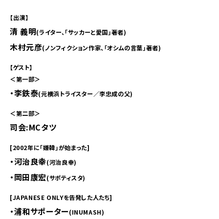
【出演】
清 義明
(ライター、「サッカーと愛国」著者)
木村元彦
(ノンフィクション作家、「オシムの言葉」著者)
【ゲスト】
＜第一部＞
・李鉄泰
(元横浜トライスター／李忠成の父)
＜第二部＞
司会:MCタツ
[2002年に「嫌韓」が始まった]
・河治良幸
(河治良幸)
・岡田康宏
(サポティスタ)
[JAPANESE ONLYを告発した人たち]
・浦和サポーター
(INUMASH)