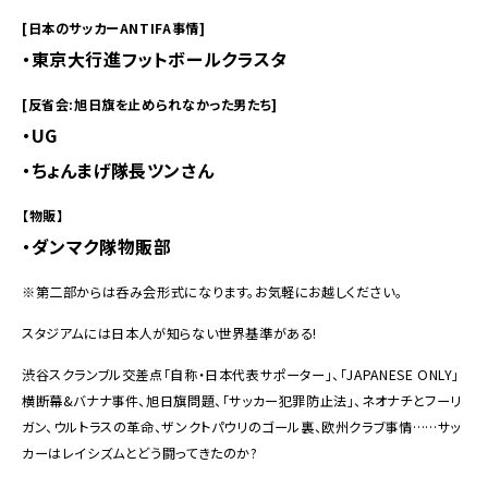
[日本のサッカーANTIFA事情]
・東京大行進フットボールクラスタ
[反省会:旭日旗を止められなかった男たち]
・UG
・ちょんまげ隊長ツンさん
【物販】
・ダンマク隊物販部
※第二部からは呑み会形式になります。お気軽にお越しください。
スタジアムには日本人が知らない世界基準がある!
渋谷スクランブル交差点「自称・日本代表サポーター」、「JAPANESE ONLY」
横断幕&バナナ事件、旭日旗問題、「サッカー犯罪防止法」、ネオナチとフーリ
ガン、ウルトラスの革命、ザンクトパウリのゴール裏、欧州クラブ事情……サッ
カーはレイシズムとどう闘ってきたのか?