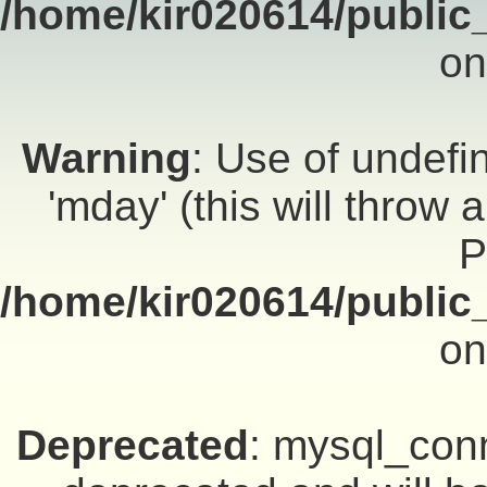
/home/kir020614/public_
on
Warning
: Use of undef
'mday' (this will throw 
P
/home/kir020614/public_
on
Deprecated
: mysql_conn