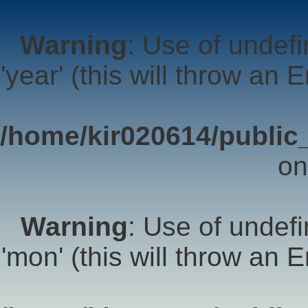
Warning
: Use of undef
'year' (this will throw an 
/home/kir020614/public_
on
Warning
: Use of undef
'mon' (this will throw an 