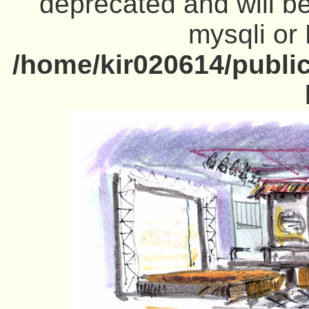
deprecated and will be
mysqli or
/home/kir020614/publi