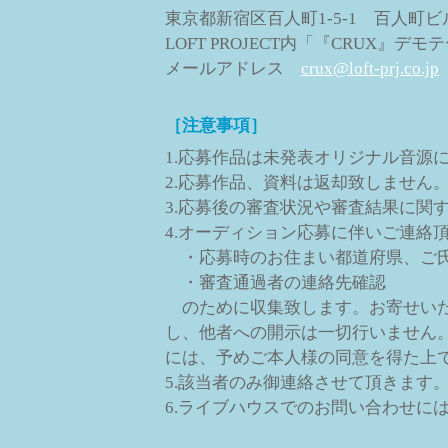
東京都新宿区百人町1-5-1 百人町ビ
LOFT PROJECT内「『CRUX』デ
メールアドレス
crux@loft-prj.co.jp
［注意事項］
1.応募作品は未発表オリジナル音源
2.応募作品、資料は返却致しません
3.応募後の審査状況や審査結果に関
4.オーディション応募に伴いご連絡
・応募時のお住まい都道府県、ご
・審査通過者の連絡先確認
のために収集致します。お寄せいただき
し、他者への開示は一切行いません
には、予めご本人様の同意を得た上
5.該当者のみ御連絡させて頂きます
6.ライブハウスでのお問い合わせに