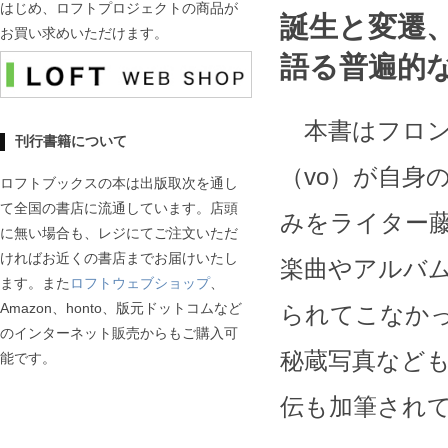
はじめ、ロフトプロジェクトの商品が
誕生と変遷
お買い求めいただけます。
語る普遍的
本書はフロン
刊行書籍について
（vo）が自身
ロフトブックスの本は出版取次を通し
て全国の書店に流通しています。店頭
みをライター藤
に無い場合も、レジにてご注文いただ
ければお近くの書店までお届けいたし
楽曲やアルバ
ます。また
ロフトウェブショップ
、
Amazon、honto、版元ドットコムなど
られてこなか
のインターネット販売からもご購入可
秘蔵写真なども
能です。
伝も加筆され